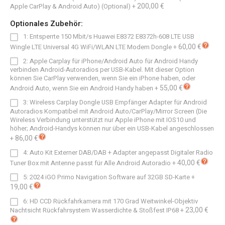
200,00 €
Apple CarPlay & Android Auto) (Optional)
+
Optionales Zubehör:
1: Entsperrte 150 Mbit/s Huawei E8372 E8372h-608 LTE USB
60,00 €
Wingle LTE Universal 4G WiFi/WLAN LTE Modem Dongle
+
2: Apple Carplay für iPhone/Android Auto für Android Handy
verbinden Android-Autoradios per USB-Kabel. Mit dieser Option
können Sie CarPlay verwenden, wenn Sie ein iPhone haben, oder
55,00 €
Android Auto, wenn Sie ein Android Handy haben
+
3: Wireless Carplay Dongle USB Empfänger Adapter für Android
Autoradios Kompatibel mit Android Auto/CarPlay/Mirror Screen (Die
Wireless Verbindung unterstützt nur Apple iPhone mit IOS10 und
höher; Android-Handys können nur über ein USB-Kabel angeschlossen
86,00 €
+
4: Auto Kit Externer DAB/DAB + Adapter angepasst Digitaler Radio
40,00 €
Tuner Box mit Antenne passt für Alle Android Autoradio
+
5: 2024 iGO Primo Navigation Software auf 32GB SD-Karte
+
19,00 €
6: HD CCD Rückfahrkamera mit 170 Grad Weitwinkel-Objektiv
23,00 €
Nachtsicht Rückfahrsystem Wasserdichte & Stoßfest IP68
+