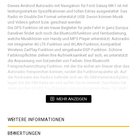
Dieses Android Autoradio mit Navigation für Ford Galaxy MK1 ist mit
leistungsstarken Spezifikationen und tollen Extras ausgestattet. Das
Radio im Double Din Format unterstützt USB. Davon können Musik
und Videos gehört bzw. geschaut werden.
Die GPS Funktion ist ein treuer Begleiter für jede Fahrt in ganz Europa.
Daneben findet sich noch die Bluetoothfunktion und fernbedienung,
welche Musikhören von Handy und MP3-Player unterstützt. Autoradio
mit integrierter 4G LTE-Funktion und WLAN-Funktion, kompatibel
Wireless CarPlay-Funktion und eingebaute DSP-Funktion. Schöne
Farbknopflichter ziehen Ihre Aufmerksamkeit auf sich, es unterstützt
die Anpassung von Dutzenden von Farben. Eine Bluetooth
Freisprecheinrichtung Funktion, mit der Sie sicher am Steuer über das
Autoradio freisprechen können, rundet die Funktionspalette ab. Auf
der Rückseite des Radios befindet sich ein 4G-SIM-Kartensteckplatz,
legen Sie die SIM-Karte ein und surfen Sie im Internet. Das Radio hat
einen großen HD IPS Touchscreen und ein modernes Menü. So steht
dem Musik- und Videogenuss nichts im Wege.
MEHR ANZEIGEN
Das Ford Galaxy MK1 Android Radio mit Navi Upgrade​ passt nahtlos
in den 2-DIN-Schacht Ihres Fahrzeugs.
Einbau in das Armaturenbrett. Einfach das Gerät in den
Öffnungsschacht einschieben, es sind alle benötigten Umbauteile im
WEITERE INFORMATIONEN
Lieferung .
Zusammen mit dem Radio werden alle erforderlichen Kabel geliefert.
Das Gerät ist komplett Einbaufertig - Sie brauchen keine extra
BEWERTUNGEN