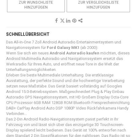
ZUR WUNSCHLISTE
ZUR VERGLEICHSLISTE
HINZUFÜGEN
HINZUFÜGEN
SCHNELLÜBERSICHT
Das All-In-One 7 Zoll Android Autoradio Entertainmentsystem und
Navigationssystem für
Ford Galaxy MK1
(ab 2000):
Wenn Sie sich ein neues
Android Autoradio kaufen
möchten, dieses
Android Multimedia Autoradio und Navigationssystem ersetzt das
Werksradio für Ihres Auto, und eröffnet neue Tore in die Welt der
Unterhaltungsmöglichkeiten.
Erleben Sie beste Multimediale Unterhaltung. Die erstklassige
Ausstattung, der perfekte Sound und die hochwertige Verarbeitung
setzen neue Maßstäbe. Das Gerät basiert vollständig auf Googles
Android 15.0-Betriebssystem. Maßgeschneidert Plug & Play Einbau
Autoradio GPS Navigationssystem, mit HD Großem Display Octa-Core
CPU Prozessor 6GB RAM 128GB ROM Bluetooth Freisprecheinrichtung​
DAB+ CarPlay Android Auto DSP 1080P Video Rückfahrkamera Handy
Verbinden​...
Das 2-Din Android Radio-Navigationssystem passt perfekt in Ihr
Fahrzeug von und lässt sich über das einzigartige 3D Touchscreen-
Display spielend leicht bedienen. Das Gerät ist 100% entworfen nach
dem Standart 2 Din Spezifikationen für den nahtlosen, Das Radio ist so