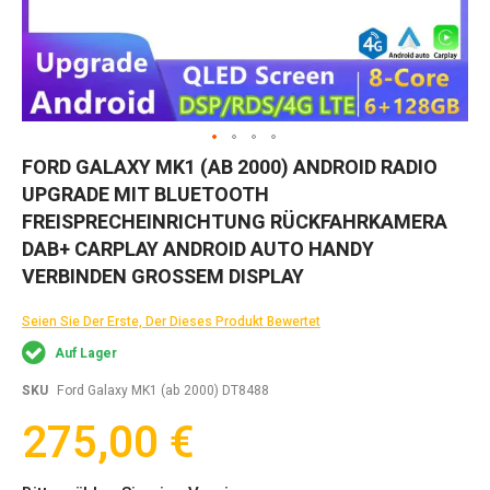
Zum
FORD GALAXY MK1 (AB 2000) ANDROID RADIO
Anfang
UPGRADE MIT BLUETOOTH
der
Bildgalerie
FREISPRECHEINRICHTUNG RÜCKFAHRKAMERA​
springen
DAB+ CARPLAY ANDROID AUTO HANDY
VERBINDEN​ GROSSEM DISPLAY
Seien Sie Der Erste, Der Dieses Produkt Bewertet
Auf Lager
SKU
Ford Galaxy MK1 (ab 2000) DT8488
275,00 €