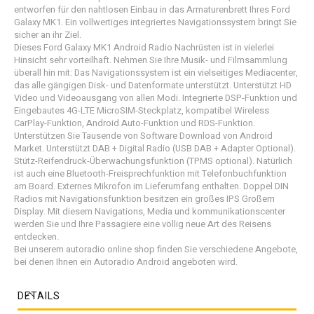
entworfen für den nahtlosen Einbau in das Armaturenbrett Ihres Ford
Galaxy MK1. Ein vollwertiges integriertes Navigationssystem bringt Sie
sicher an ihr Ziel.
Dieses Ford Galaxy MK1 Android Radio Nachrüsten ist in vielerlei
Hinsicht sehr vorteilhaft. Nehmen Sie Ihre Musik- und Filmsammlung
überall hin mit: Das Navigationssystem ist ein vielseitiges Mediacenter,
das alle gängigen Disk- und Datenformate unterstützt. Unterstützt HD
Video und Videoausgang von allen Modi. Integrierte DSP-Funktion und
Eingebautes 4G-LTE MicroSIM-Steckplatz, kompatibel Wireless
CarPlay-Funktion, Android Auto-Funktion und RDS-Funktion.
Unterstützen Sie Tausende von Software Download von Android
Market. Unterstützt DAB + Digital Radio (USB DAB + Adapter Optional).
Stütz-Reifendruck-Überwachungsfunktion (TPMS optional). Natürlich
ist auch eine Bluetooth-Freisprechfunktion mit Telefonbuchfunktion
am Board. Externes Mikrofon im Lieferumfang enthalten. Doppel DIN
Radios mit Navigationsfunktion besitzen ein großes IPS Großem
Display. Mit diesem Navigations, Media und kommunikationscenter
werden Sie und Ihre Passagiere eine völlig neue Art des Reisens
entdecken.
Bei unserem autoradio online shop finden Sie verschiedene Angebote,
bei denen Ihnen ein Autoradio Android angeboten wird.
DETAILS