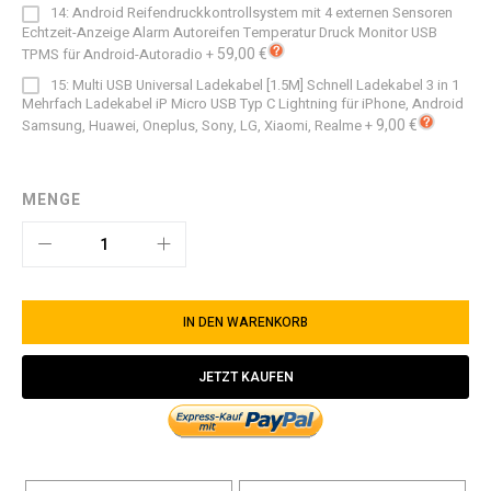
14: Android Reifendruckkontrollsystem mit 4 externen Sensoren
Echtzeit-Anzeige Alarm Autoreifen Temperatur Druck Monitor USB
59,00 €
TPMS für Android-Autoradio
+
15: Multi USB Universal Ladekabel [1.5M] Schnell Ladekabel 3 in 1
Mehrfach Ladekabel iP Micro USB Typ C Lightning für iPhone, Android
9,00 €
Samsung, Huawei, Oneplus, Sony, LG, Xiaomi, Realme
+
MENGE
IN DEN WARENKORB
JETZT KAUFEN