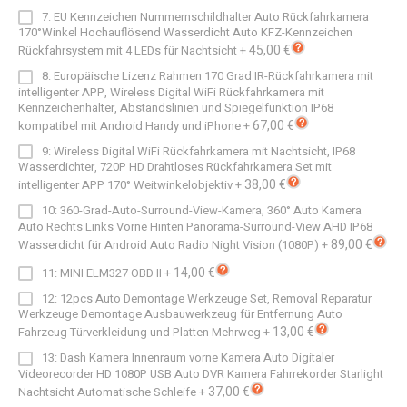
7: EU Kennzeichen Nummernschildhalter Auto Rückfahrkamera
170°Winkel Hochauflösend Wasserdicht Auto KFZ-Kennzeichen
45,00 €
Rückfahrsystem mit 4 LEDs für Nachtsicht
+
8: Europäische Lizenz Rahmen 170 Grad IR-Rückfahrkamera mit
intelligenter APP, Wireless Digital WiFi Rückfahrkamera mit
Kennzeichenhalter, Abstandslinien und Spiegelfunktion IP68
67,00 €
kompatibel mit Android Handy und iPhone
+
9: Wireless Digital WiFi Rückfahrkamera mit Nachtsicht, IP68
Wasserdichter, 720P HD Drahtloses Rückfahrkamera Set mit
38,00 €
intelligenter APP 170° Weitwinkelobjektiv
+
10: 360-Grad-Auto-Surround-View-Kamera, 360° Auto Kamera
Auto Rechts Links Vorne Hinten Panorama-Surround-View AHD IP68
89,00 €
Wasserdicht für Android Auto Radio Night Vision (1080P)
+
14,00 €
11: MINI ELM327 OBD II
+
12: 12pcs Auto Demontage Werkzeuge Set, Removal Reparatur
Werkzeuge Demontage Ausbauwerkzeug für Entfernung Auto
13,00 €
Fahrzeug Türverkleidung und Platten Mehrweg
+
13: Dash Kamera Innenraum vorne Kamera Auto Digitaler
Videorecorder HD 1080P USB Auto DVR Kamera Fahrrekorder Starlight
37,00 €
Nachtsicht Automatische Schleife
+