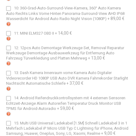
10: 360-Grad-Auto-Surround-View-Kamera, 360° Auto Kamera
Auto Rechts Links Vorne Hinten Panorama-Surround-View AHD IP68
89,00 €
Wasserdicht für Android Auto Radio Night Vision (1080P)
+
14,00 €
11: MINI ELM327 OBD II
+
12: 12pcs Auto Demontage Werkzeuge Set, Removal Reparatur
Werkzeuge Demontage Ausbauwerkzeug für Entfernung Auto
13,00 €
Fahrzeug Türverkleidung und Platten Mehrweg
+
13: Dash Kamera Innenraum vorne Kamera Auto Digitaler
Videorecorder HD 1080P USB Auto DVR Kamera Fahrrekorder Starlight
37,00 €
Nachtsicht Automatische Schleife
+
14: Android Reifendruckkontrollsystem mit 4 externen Sensoren
Echtzeit-Anzeige Alarm Autoreifen Temperatur Druck Monitor USB
59,00 €
TPMS für Android-Autoradio
+
15: Multi USB Universal Ladekabel [1.5M] Schnell Ladekabel 3 in 1
Mehrfach Ladekabel iP Micro USB Typ C Lightning für iPhone, Android
9,00 €
Samsung, Huawei, Oneplus, Sony, LG, Xiaomi, Realme
+