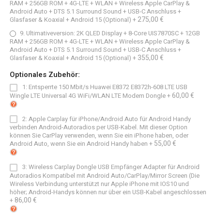
RAM + 256GB ROM + 4G-LTE + WLAN + Wireless Apple CarPlay &
Android Auto + DTS 5.1 Surround Sound + USB-C Anschluss +
275,00 €
Glasfaser & Koaxial + Android 15 (Optional)
+
9. Ultimativeversion: 2K QLED Display + 8-Core UIS7870SC + 12GB
RAM + 256GB ROM + 4G-LTE + WLAN + Wireless Apple CarPlay &
Android Auto + DTS 5.1 Surround Sound + USB-C Anschluss +
355,00 €
Glasfaser & Koaxial + Android 15 (Optional)
+
Optionales Zubehör:
1: Entsperrte 150 Mbit/s Huawei E8372 E8372h-608 LTE USB
60,00 €
Wingle LTE Universal 4G WiFi/WLAN LTE Modem Dongle
+
2: Apple Carplay für iPhone/Android Auto für Android Handy
verbinden Android-Autoradios per USB-Kabel. Mit dieser Option
können Sie CarPlay verwenden, wenn Sie ein iPhone haben, oder
55,00 €
Android Auto, wenn Sie ein Android Handy haben
+
3: Wireless Carplay Dongle USB Empfänger Adapter für Android
Autoradios Kompatibel mit Android Auto/CarPlay/Mirror Screen (Die
Wireless Verbindung unterstützt nur Apple iPhone mit IOS10 und
höher; Android-Handys können nur über ein USB-Kabel angeschlossen
86,00 €
+