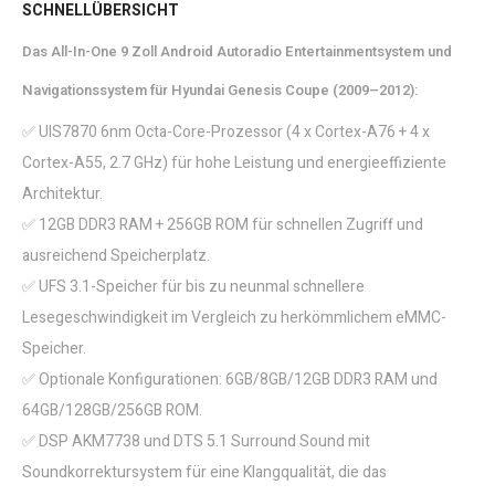
SCHNELLÜBERSICHT
Das All-In-One 9 Zoll Android Autoradio Entertainmentsystem und
Navigationssystem für Hyundai Genesis Coupe (2009–2012):
✅ UIS7870 6nm Octa-Core-Prozessor (4 x Cortex-A76 + 4 x
Cortex-A55, 2.7 GHz) für hohe Leistung und energieeffiziente
Architektur.
✅ 12GB DDR3 RAM + 256GB ROM für schnellen Zugriff und
ausreichend Speicherplatz.
✅ UFS 3.1-Speicher für bis zu neunmal schnellere
Lesegeschwindigkeit im Vergleich zu herkömmlichem eMMC-
Speicher.
✅ Optionale Konfigurationen: 6GB/8GB/12GB DDR3 RAM und
64GB/128GB/256GB ROM.
✅ DSP AKM7738 und DTS 5.1 Surround Sound mit
Soundkorrektursystem für eine Klangqualität, die das