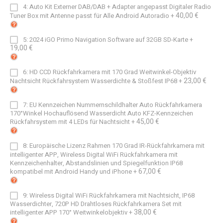
4: Auto Kit Externer DAB/DAB + Adapter angepasst Digitaler Radio
40,00 €
Tuner Box mit Antenne passt für Alle Android Autoradio
+
5: 2024 iGO Primo Navigation Software auf 32GB SD-Karte
+
19,00 €
6: HD CCD Rückfahrkamera mit 170 Grad Weitwinkel-Objektiv
23,00 €
Nachtsicht Rückfahrsystem Wasserdichte & Stoßfest IP68
+
7: EU Kennzeichen Nummernschildhalter Auto Rückfahrkamera
170°Winkel Hochauflösend Wasserdicht Auto KFZ-Kennzeichen
45,00 €
Rückfahrsystem mit 4 LEDs für Nachtsicht
+
8: Europäische Lizenz Rahmen 170 Grad IR-Rückfahrkamera mit
intelligenter APP, Wireless Digital WiFi Rückfahrkamera mit
Kennzeichenhalter, Abstandslinien und Spiegelfunktion IP68
67,00 €
kompatibel mit Android Handy und iPhone
+
9: Wireless Digital WiFi Rückfahrkamera mit Nachtsicht, IP68
Wasserdichter, 720P HD Drahtloses Rückfahrkamera Set mit
38,00 €
intelligenter APP 170° Weitwinkelobjektiv
+