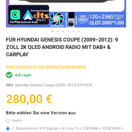
Zum
FÜR HYUNDAI GENESIS COUPE (2009–2012): 9
Anfang
ZOLL 2K QLED ANDROID RADIO MIT DAB+ &
der
Bildgalerie
CARPLAY
springen
Seien Sie Der Erste, Der Dieses Produkt Bewertet
Auf Lager
SKU
Hyundai Genesis Coupe (2009–2012) DTF9276
280,00 €
Bitte wählen Sie eine Version aus:
Keine
1. Basisversion: IPS Display + 4-Core T5 + 2GB RAM + 32GB ROM +