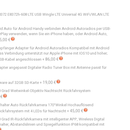
E8372 E8372h-608 LTE USB Wingle LTE Universal 4G WiFi/WLAN LTE
id Auto für Android Handy verbinden Android-Autoradios per USB-
arPlay verwenden, wenn Sie ein iPhone haben, oder Android Auto,
5,00 €
mpfänger Adapter für Android Autoradios Kompatibel mit Android
ss Verbindung unterstützt nur Apple iPhone mit IOS10 und höher;
86,00 €
USB-Kabel angeschlossen
+
apter angepasst Digitaler Radio Tuner Box mit Antenne passt für
19,00 €
ware auf 32GB SD-Karte
+
 Grad Weitwinkel-Objektiv Nachtsicht Rückfahrsystem
 €
halter Auto Rückfahrkamera 170°Winkel Hochauflösend
45,00 €
kfahrsystem mit 4 LEDs für Nachtsicht
+
rad IR-Rückfahrkamera mit intelligenter APP, Wireless Digital
lter, Abstandslinien und Spiegelfunktion IP68 kompatibel mit