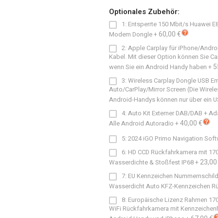
Optionales Zubehör:
1: Entsperrte 150 Mbit/s Huawei 
60,00 €
Modem Dongle
+
2: Apple Carplay für iPhone/Andro
Kabel. Mit dieser Option können Sie C
5
wenn Sie ein Android Handy haben
+
3: Wireless Carplay Dongle USB E
Auto/CarPlay/Mirror Screen (Die Wirele
Android-Handys können nur über ein 
4: Auto Kit Externer DAB/DAB + Ad
40,00 €
Alle Android Autoradio
+
5: 2024 iGO Primo Navigation Soft
6: HD CCD Rückfahrkamera mit 170
23,00
Wasserdichte & Stoßfest IP68
+
7: EU Kennzeichen Nummernschild
Wasserdicht Auto KFZ-Kennzeichen Rüc
8: Europäische Lizenz Rahmen 170 G
WiFi Rückfahrkamera mit Kennzeichenha