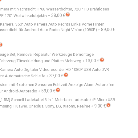
amera mit Nachtsicht, IP68 Wasserdichter, 720P HD Drahtloses
38,00 €
PP 170° Weitwinkelobjektiv
+
Kamera, 360° Auto Kamera Auto Rechts Links Vorne Hinten
89,00 €
erdicht für Android Auto Radio Night Vision (1080P)
+
euge Set, Removal Reparatur Werkzeuge Demontage
13,00 €
Fahrzeug Türverkleidung und Platten Mehrweg
+
Kamera Auto Digitaler Videorecorder HD 1080P USB Auto DVR
37,00 €
cht Automatische Schleife
+
stem mit 4 externen Sensoren Echtzeit-Anzeige Alarm Autoreifen
59,00 €
ür Android-Autoradio
+
 [1.5M] Schnell Ladekabel 3 in 1 Mehrfach Ladekabel iP Micro USB
9,00 €
amsung, Huawei, Oneplus, Sony, LG, Xiaomi, Realme
+