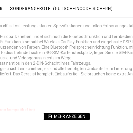
R
SONDERANGEBOTE: (GUTSCHEINCODE SICHERN)
i40 ist mit leistungsstarken Spezifikationen und tollen Extras ausgesta
ganz Europa. Daneben findet sich noch die Bluetoothfunktion und fernbe
WiFi-Funktion, kompatibel Wireless CarPlay-Funktion und eingebaute DSP-
tzenden von Farben. Eine Bluetooth Freisprecheinrichtung Funktion, mi
 Radios befindet sich ein 4G-SIM-Kartensteckplatz, legen Sie die SIM-Kar
usik- und Videogenuss nichts im Wege.
st nahtlos in den 2-DIN-Schacht Ihres Fahrzeugs.
gsschacht einschieben, es sind alle benötigten Umbauteile im Lieferung 
fert. Das Gerät ist komplett Einbaufertig - Sie brauchen keine extra An
uto kompatibel ist)
MEHR ANZEIGEN
tos)