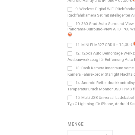
67,00 €
Android Handy und iPhone
+
9: Wireless Digital WiFi Rückfahrk
Rückfahrkamera Set mit intelligenter A
10: 360-Grad-Auto-Surround-View-
Panorama-Surround-View AHD IP68 Wass
14,00 €
11: MINI ELM327 OBD II
+
12: 12pcs Auto Demontage Werkz
Ausbauwerkzeug für Entfernung Auto 
13: Dash Kamera Innenraum vorne 
Kamera Fahrrekorder Starlight Nachtsi
14: Android Reifendruckkontrollsy
Temperatur Druck Monitor USB TPMS f
15: Multi USB Universal Ladekabel
Typ C Lightning für iPhone, Android S
MENGE