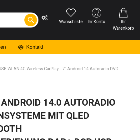
Wunschliste
Ihr Konto
Ihr
Warenkorb
ien
Kontakt
USB WLAN 4G Wireless CarPlay - 7" Android 14 Autoradio DVD
F ANDROID 14.0 AUTORADIO
NSYSTEME MIT QLED
TOOTH