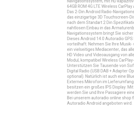
Navigationssystem, mit HD kapazit
64GB ROM 4G LTE Wireless CarPlay 
Das 2-Din Android Radio-Navigations
das einzigartige 3D Touchscreen-Dis
nach dem Standart 2 Din Spezifikati
nahtlosen Einbau in das Armaturenbre
Navigationssystem bringt Sie sicher a
Dieses Android 14.0 Autoradio GPS Na
vorteilhaft. Nehmen Sie Ihre Musik-
ein vielseitiges Mediacenter, das a
HD Video und Videoausgang von alle
Modul, kompatibel Wireless CarPlay
Unterstützen Sie Tausende von Sof
Digital Radio (USB DAB + Adapter 
optional). Natürlich ist auch eine 
Externes Mikrofon im Lieferumfang 
besitzen ein großes IPS Display. M
werden Sie und Ihre Passagiere eine
Bei unserem autoradio online shop 
Autoradio Android angeboten wird.