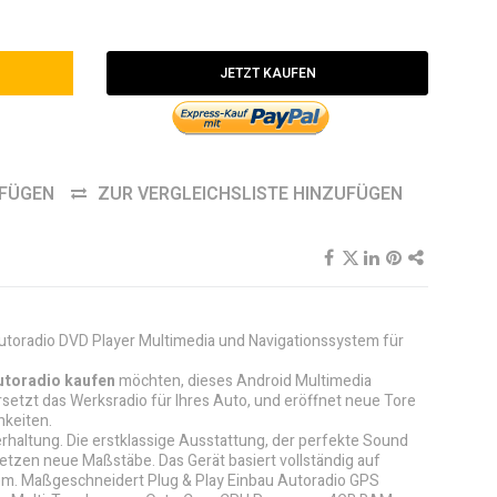
JETZT KAUFEN
UFÜGEN
ZUR VERGLEICHSLISTE HINZUFÜGEN
Autoradio DVD Player Multimedia und Navigationssystem für
utoradio kaufen
möchten, dieses Android Multimedia
setzt das Werksradio für Ihres Auto, und eröffnet neue Tore
hkeiten.
rhaltung. Die erstklassige Ausstattung, der perfekte Sound
etzen neue Maßstäbe. Das Gerät basiert vollständig auf
em. Maßgeschneidert Plug & Play Einbau Autoradio GPS