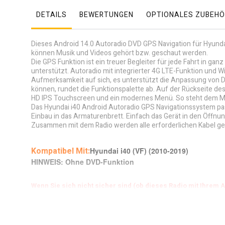
DETAILS
BEWERTUNGEN
OPTIONALES ZUBEHÖ
Dieses Android 14.0 Autoradio DVD GPS Navigation für Hyundai 
können Musik und Videos gehört bzw. geschaut werden.
Die GPS Funktion ist ein treuer Begleiter für jede Fahrt in 
unterstützt. Autoradio mit integrierter 4G LTE-Funktion und 
Aufmerksamkeit auf sich, es unterstützt die Anpassung von Du
können, rundet die Funktionspalette ab. Auf der Rückseite des
HD IPS Touchscreen und ein modernes Menü. So steht dem M
Das Hyundai i40 Android Autoradio GPS Navigationssystem pas
Einbau in das Armaturenbrett. Einfach das Gerät in den Öffnun
Zusammen mit dem Radio werden alle erforderlichen Kabel gelie
Kompatibel Mit:
Hyundai i40 (VF) (2010-2019)
HINWEIS: Ohne DVD-Funktion
Wenn Sie sich nicht sicher sind (ob dieses Radio mit Ihrem A
Bitte senden Sie uns die folgenden Informationen zu:
1. Ihr Auto-Modell und Jahr
2. Senden Sie uns ein Bild (ein Bild des Bedienfelds Ihres Au
E-Mail: autoradiomitnavi@gmail.com