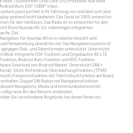
ive Multi-Touchscreen Octa-Core CPU Prozessor 4GB RAM
Android Auto DSP 1080P Video...
system passt perfekt in Ihr Fahrzeug von und lässt sich über
play spielend leicht bedienen. Das Gerät ist 100% entworfen
onen für den nahtlosen, Das Radio ist so entworfen für den
tt Ihres Hyundai i40. Ein vollwertiges integriertes
n ihr Ziel.
vigation für Hyundai i40 ist in vielerlei Hinsicht sehr
 und Filmsammlung überall hin mit: Das Navigationssystem ist
lle gängigen Disk- und Datenformate unterstützt. Unterstützt
n Modi. Integrierte DSP-Funktion und Eingebautes 4G-LTE
-Funktion, Android Auto-Funktion und RDS-Funktion.
tware Download von Android Market. Unterstützt DAB +
Optional). Stütz-Reifendruck-Überwachungsfunktion (TPMS
Bluetooth-Freisprechfunktion mit Telefonbuchfunktion am Board.
enthalten. Doppel DIN Radios mit Navigationsfunktion
it diesem Navigations, Media und kommunikationscenter
 völlig neue Art des Reisens entdecken.
finden Sie verschiedene Angebote, bei denen Ihnen ein