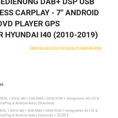
EDIENUNG DAB+ DSP USB
ESS CARPLAY - 7" ANDROID
DVD PLAYER GPS
 HYUNDAI I40 (2010-2019)
Seien Sie Der Erste, Der Dieses Produkt Bewertet
us:
8*A55, 1.6GHz x8) + 2GB RAM + 32GB ROM + (Integriertes 4G-LTE &
CarPlay & Android Auto) (Standard)
*A55, 1.6GHz x8) + 4GB RAM + 64GB ROM + (Integriertes 4G-LTE &
25,00 €
CarPlay & Android Auto) (Optional)
+