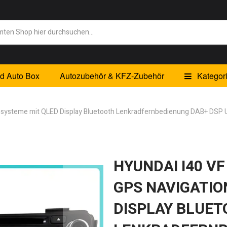
id Auto Box
Autozubehör & KFZ-Zubehör
Kategor
onsysteme mit QLED Display Bluetooth Lenkradfernbedienung DAB+ DSP 
HYUNDAI I40 V
GPS NAVIGATIO
DISPLAY BLUE