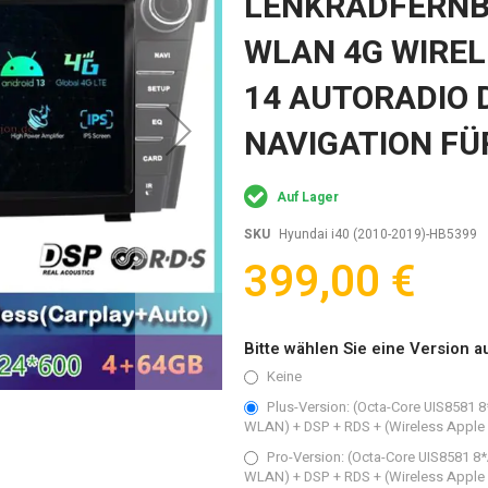
LENKRADFERNB
WLAN 4G WIREL
14 AUTORADIO 
NAVIGATION FÜR
Auf Lager
SKU
Hyundai i40 (2010-2019)-HB5399
399,00 €
Bitte wählen Sie eine Version a
Keine
Plus-Version: (Octa-Core UIS8581 
WLAN) + DSP + RDS + (Wireless Apple 
Pro-Version: (Octa-Core UIS8581 8
WLAN) + DSP + RDS + (Wireless Apple 