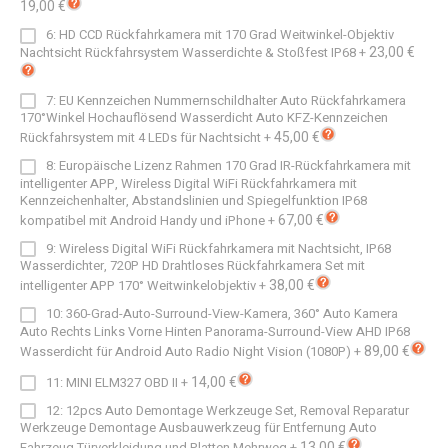
19,00 €
6: HD CCD Rückfahrkamera mit 170 Grad Weitwinkel-Objektiv
23,00 €
Nachtsicht Rückfahrsystem Wasserdichte & Stoßfest IP68
+
7: EU Kennzeichen Nummernschildhalter Auto Rückfahrkamera
170°Winkel Hochauflösend Wasserdicht Auto KFZ-Kennzeichen
45,00 €
Rückfahrsystem mit 4 LEDs für Nachtsicht
+
8: Europäische Lizenz Rahmen 170 Grad IR-Rückfahrkamera mit
intelligenter APP, Wireless Digital WiFi Rückfahrkamera mit
Kennzeichenhalter, Abstandslinien und Spiegelfunktion IP68
67,00 €
kompatibel mit Android Handy und iPhone
+
9: Wireless Digital WiFi Rückfahrkamera mit Nachtsicht, IP68
Wasserdichter, 720P HD Drahtloses Rückfahrkamera Set mit
38,00 €
intelligenter APP 170° Weitwinkelobjektiv
+
10: 360-Grad-Auto-Surround-View-Kamera, 360° Auto Kamera
Auto Rechts Links Vorne Hinten Panorama-Surround-View AHD IP68
89,00 €
Wasserdicht für Android Auto Radio Night Vision (1080P)
+
14,00 €
11: MINI ELM327 OBD II
+
12: 12pcs Auto Demontage Werkzeuge Set, Removal Reparatur
Werkzeuge Demontage Ausbauwerkzeug für Entfernung Auto
13,00 €
Fahrzeug Türverkleidung und Platten Mehrweg
+