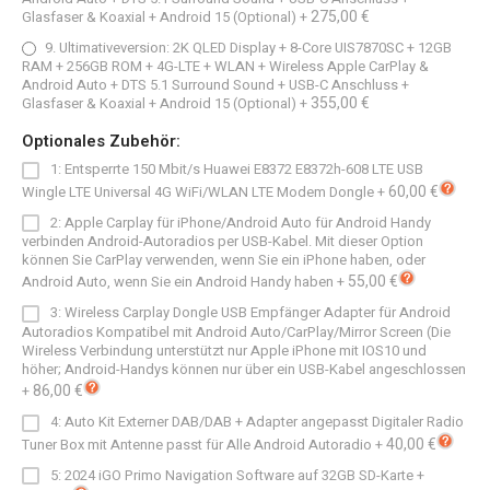
275,00 €
Glasfaser & Koaxial + Android 15 (Optional)
+
9. Ultimativeversion: 2K QLED Display + 8-Core UIS7870SC + 12GB
RAM + 256GB ROM + 4G-LTE + WLAN + Wireless Apple CarPlay &
Android Auto + DTS 5.1 Surround Sound + USB-C Anschluss +
355,00 €
Glasfaser & Koaxial + Android 15 (Optional)
+
Optionales Zubehör:
1: Entsperrte 150 Mbit/s Huawei E8372 E8372h-608 LTE USB
60,00 €
Wingle LTE Universal 4G WiFi/WLAN LTE Modem Dongle
+
2: Apple Carplay für iPhone/Android Auto für Android Handy
verbinden Android-Autoradios per USB-Kabel. Mit dieser Option
können Sie CarPlay verwenden, wenn Sie ein iPhone haben, oder
55,00 €
Android Auto, wenn Sie ein Android Handy haben
+
3: Wireless Carplay Dongle USB Empfänger Adapter für Android
Autoradios Kompatibel mit Android Auto/CarPlay/Mirror Screen (Die
Wireless Verbindung unterstützt nur Apple iPhone mit IOS10 und
höher; Android-Handys können nur über ein USB-Kabel angeschlossen
86,00 €
+
4: Auto Kit Externer DAB/DAB + Adapter angepasst Digitaler Radio
40,00 €
Tuner Box mit Antenne passt für Alle Android Autoradio
+
5: 2024 iGO Primo Navigation Software auf 32GB SD-Karte
+