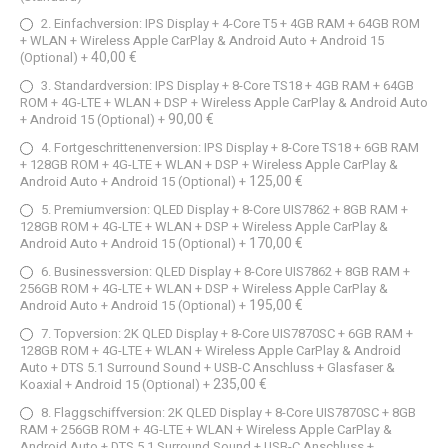
2. Einfachversion: IPS Display + 4-Core T5 + 4GB RAM + 64GB ROM
+ WLAN + Wireless Apple CarPlay & Android Auto + Android 15
40,00 €
(Optional)
+
3. Standardversion: IPS Display + 8-Core TS18 + 4GB RAM + 64GB
ROM + 4G-LTE + WLAN + DSP + Wireless Apple CarPlay & Android Auto
90,00 €
+ Android 15 (Optional)
+
4. Fortgeschrittenenversion: IPS Display + 8-Core TS18 + 6GB RAM
+ 128GB ROM + 4G-LTE + WLAN + DSP + Wireless Apple CarPlay &
125,00 €
Android Auto + Android 15 (Optional)
+
5. Premiumversion: QLED Display + 8-Core UIS7862 + 8GB RAM +
128GB ROM + 4G-LTE + WLAN + DSP + Wireless Apple CarPlay &
170,00 €
Android Auto + Android 15 (Optional)
+
6. Businessversion: QLED Display + 8-Core UIS7862 + 8GB RAM +
256GB ROM + 4G-LTE + WLAN + DSP + Wireless Apple CarPlay &
195,00 €
Android Auto + Android 15 (Optional)
+
7. Topversion: 2K QLED Display + 8-Core UIS7870SC + 6GB RAM +
128GB ROM + 4G-LTE + WLAN + Wireless Apple CarPlay & Android
Auto + DTS 5.1 Surround Sound + USB-C Anschluss + Glasfaser &
235,00 €
Koaxial + Android 15 (Optional)
+
8. Flaggschiffversion: 2K QLED Display + 8-Core UIS7870SC + 8GB
RAM + 256GB ROM + 4G-LTE + WLAN + Wireless Apple CarPlay &
Android Auto + DTS 5.1 Surround Sound + USB-C Anschluss +