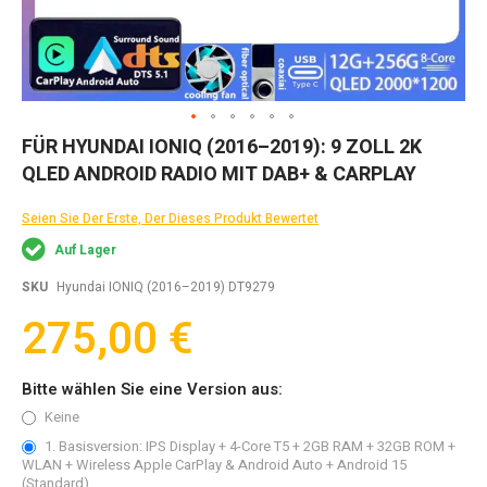
Zum
FÜR HYUNDAI IONIQ (2016–2019): 9 ZOLL 2K
Anfang
QLED ANDROID RADIO MIT DAB+ & CARPLAY
der
Bildgalerie
springen
Seien Sie Der Erste, Der Dieses Produkt Bewertet
Auf Lager
SKU
Hyundai IONIQ (2016–2019) DT9279
275,00 €
Bitte wählen Sie eine Version aus:
Keine
1. Basisversion: IPS Display + 4-Core T5 + 2GB RAM + 32GB ROM +
WLAN + Wireless Apple CarPlay & Android Auto + Android 15
(Standard)