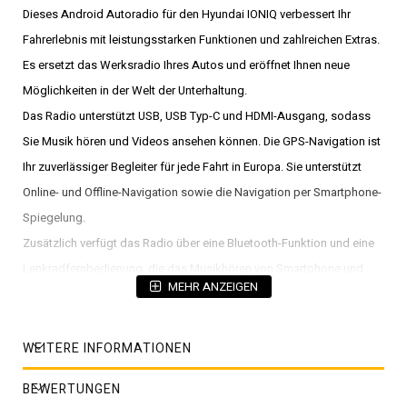
Dieses Android Autoradio für den Hyundai IONIQ verbessert Ihr
Fahrerlebnis mit leistungsstarken Funktionen und zahlreichen Extras.
Es ersetzt das Werksradio Ihres Autos und eröffnet Ihnen neue
Möglichkeiten in der Welt der Unterhaltung.
Das Radio unterstützt USB, USB Typ-C und HDMI-Ausgang, sodass
Sie Musik hören und Videos ansehen können. Die GPS-Navigation ist
Ihr zuverlässiger Begleiter für jede Fahrt in Europa. Sie unterstützt
Online- und Offline-Navigation sowie die Navigation per Smartphone-
Spiegelung.
Zusätzlich verfügt das Radio über eine Bluetooth-Funktion und eine
Lenkradfernbedienung, die das Musikhören von Smartphone und
MEHR ANZEIGEN
Tablet ermöglicht. Das Autoradio verfügt über einen integrierten 4G-
SIM-Karten-Slot und eine WLAN-Funktion. Es unterstützt kabelloses
CarPlay und ist mit einem eingebauten DTS 5.1 Surround-Sound
WEITERE INFORMATIONEN
ausgestattet. Attraktive Farbknopflichter, die in Dutzenden von
BEWERTUNGEN
Farben angepasst werden können, sorgen für ein individuelles