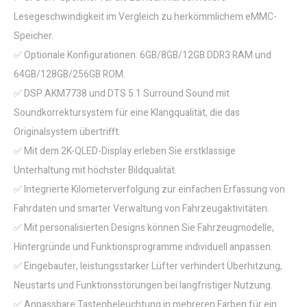
Lesegeschwindigkeit im Vergleich zu herkömmlichem eMMC-
Speicher.
✅ Optionale Konfigurationen: 6GB/8GB/12GB DDR3 RAM und
64GB/128GB/256GB ROM.
✅ DSP AKM7738 und DTS 5.1 Surround Sound mit
Soundkorrektursystem für eine Klangqualität, die das
Originalsystem übertrifft.
✅ Mit dem 2K-QLED-Display erleben Sie erstklassige
Unterhaltung mit höchster Bildqualität.
✅ Integrierte Kilometerverfolgung zur einfachen Erfassung von
Fahrdaten und smarter Verwaltung von Fahrzeugaktivitäten.
✅ Mit personalisierten Designs können Sie Fahrzeugmodelle,
Hintergründe und Funktionsprogramme individuell anpassen.
✅ Eingebauter, leistungsstarker Lüfter verhindert Überhitzung,
Neustarts und Funktionsstörungen bei langfristiger Nutzung.
✅ Anpassbare Tastenbeleuchtung in mehreren Farben für ein