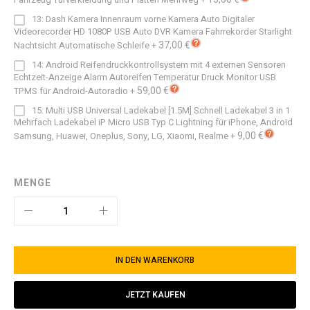
13: Dash Kamera Innenraum vorne Kamera Auto Digitaler
Videorecorder HD 1080P USB Auto DVR Kamera Fahrrekorder Starlight
37,00 €
Nachtsicht Automatische Schleife
+
14: Android Reifendruckkontrollsystem mit 4 externen Sensoren
Echtzeit-Anzeige Alarm Autoreifen Temperatur Druck Monitor USB
59,00 €
TPMS für Android-Autoradio
+
15: Multi USB Universal Ladekabel [1.5M] Schnell Ladekabel 3 in 1
Mehrfach Ladekabel iP Micro USB Typ C Lightning für iPhone, Android
9,00 €
Samsung, Huawei, Oneplus, Sony, LG, Xiaomi, Realme
+
MENGE
IN DEN WARENKORB
JETZT KAUFEN