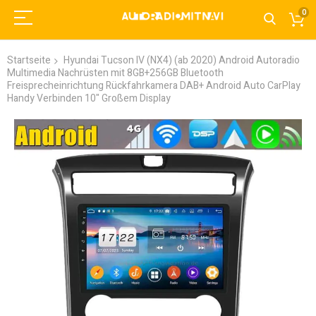
0
Startseite
Hyundai Tucson IV (NX4) (ab 2020) Android Autoradio
Multimedia Nachrüsten mit 8GB+256GB Bluetooth
Freisprecheinrichtung​ Rückfahrkamera DAB+ Android Auto CarPlay
Handy Verbinden​ 10" Großem Display
Zum
Ende
der
Bildgalerie
springen