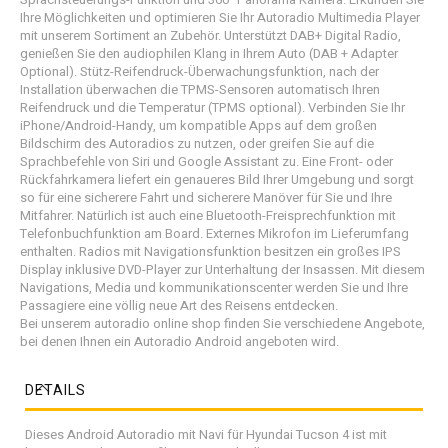
Ihre Möglichkeiten und optimieren Sie Ihr Autoradio Multimedia Player
mit unserem Sortiment an Zubehör. Unterstützt DAB+ Digital Radio,
genießen Sie den audiophilen Klang in Ihrem Auto (DAB + Adapter
Optional). Stütz-Reifendruck-Überwachungsfunktion, nach der
Installation überwachen die TPMS-Sensoren automatisch Ihren
Reifendruck und die Temperatur (TPMS optional). Verbinden Sie Ihr
iPhone/Android-Handy, um kompatible Apps auf dem großen
Bildschirm des Autoradios zu nutzen, oder greifen Sie auf die
Sprachbefehle von Siri und Google Assistant zu. Eine Front- oder
Rückfahrkamera liefert ein genaueres Bild Ihrer Umgebung und sorgt
so für eine sicherere Fahrt und sicherere Manöver für Sie und Ihre
Mitfahrer. Natürlich ist auch eine Bluetooth-Freisprechfunktion mit
Telefonbuchfunktion am Board. Externes Mikrofon im Lieferumfang
enthalten. Radios mit Navigationsfunktion besitzen ein großes IPS
Display inklusive DVD-Player zur Unterhaltung der Insassen. Mit diesem
Navigations, Media und kommunikationscenter werden Sie und Ihre
Passagiere eine völlig neue Art des Reisens entdecken.
Bei unserem autoradio online shop finden Sie verschiedene Angebote,
bei denen Ihnen ein Autoradio Android angeboten wird.
DETAILS
Dieses Android Autoradio mit Navi für Hyundai Tucson 4 ist mit