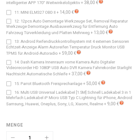
38,00 €
intelligenter APP 170° Weitwinkelobjektiv
+
14,00 €
11: MINI ELM327 OBD II
+
12: 12pcs Auto Demontage Werkzeuge Set, Removal Reparatur
Werkzeuge Demontage Ausbauwerkzeug für Entfernung Auto
13,00 €
Fahrzeug Türverkleidung und Platten Mehrweg
+
13: Android Reifendruckkontrollsystem mit 4 externen Sensoren
Echtzeit-Anzeige Alarm Autoreifen Temperatur Druck Monitor USB
59,00 €
TPMS für Android-Autoradio
+
14: Dash Kamera Innenraum vorne Kamera Auto Digitaler
Videorecorder HD 1080P USB Auto DVR Kamera Fahrrekorder Starlight
37,00 €
Nachtsicht Automatische Schleife
+
50,00 €
15: Parrot Bluetooth Freisprechanlage
+
16: Multi USB Universal Ladekabel [1.5M] Schnell Ladekabel 3 in 1
Mehrfach Ladekabel iP Micro USB Typ C Lightning für iPhone, Android
9,00 €
Samsung, Huawei, Oneplus, Sony, LG, Xiaomi, Realme
+
MENGE