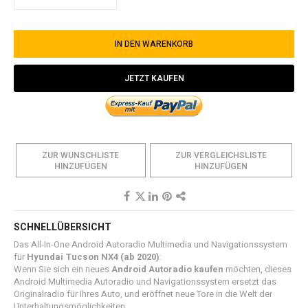
IN DEN WARENKORB
JETZT KAUFEN
ZUR WUNSCHLISTE
ZUR VERGLEICHSLISTE
HINZUFÜGEN
HINZUFÜGEN
SCHNELLÜBERSICHT
Das All-In-One Android Autoradio Multimedia und Navigationssystem
für
Hyundai Tucson NX4
(ab 2020)
:
Wenn Sie sich ein neues
Android Autoradio kaufen
möchten, dieses
Android Multimedia Autoradio und Navigationssystem ersetzt das
Originalradio für Ihres Auto, und eröffnet neue Tore in die Welt der
Unterhaltungsmöglichkeiten.