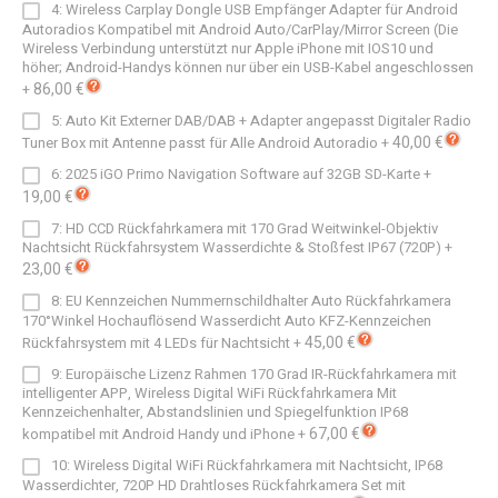
4: Wireless Carplay Dongle USB Empfänger Adapter für Android
Autoradios Kompatibel mit Android Auto/CarPlay/Mirror Screen (Die
Wireless Verbindung unterstützt nur Apple iPhone mit IOS10 und
höher; Android-Handys können nur über ein USB-Kabel angeschlossen
86,00 €
+
5: Auto Kit Externer DAB/DAB + Adapter angepasst Digitaler Radio
40,00 €
Tuner Box mit Antenne passt für Alle Android Autoradio
+
6: 2025 iGO Primo Navigation Software auf 32GB SD-Karte
+
19,00 €
7: HD CCD Rückfahrkamera mit 170 Grad Weitwinkel-Objektiv
Nachtsicht Rückfahrsystem Wasserdichte & Stoßfest IP67 (720P)
+
23,00 €
8: EU Kennzeichen Nummernschildhalter Auto Rückfahrkamera
170°Winkel Hochauflösend Wasserdicht Auto KFZ-Kennzeichen
45,00 €
Rückfahrsystem mit 4 LEDs für Nachtsicht
+
9: Europäische Lizenz Rahmen 170 Grad IR-Rückfahrkamera mit
intelligenter APP, Wireless Digital WiFi Rückfahrkamera Mit
Kennzeichenhalter, Abstandslinien und Spiegelfunktion IP68
67,00 €
kompatibel mit Android Handy und iPhone
+
10: Wireless Digital WiFi Rückfahrkamera mit Nachtsicht, IP68
Wasserdichter, 720P HD Drahtloses Rückfahrkamera Set mit