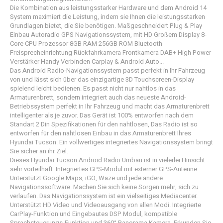
Die Kombination aus leistungsstarker Hardware und dem Android 14
System maximiert die Leistung, indem sie Ihnen die leistungsstarken
Grundlagen bietet, die Sie benötigen. Maßgeschneidert Plug & Play
Einbau Autoradio GPS Navigationssystem, mit HD Großem Display 8-
Core CPU Prozessor 8GB RAM 256GB ROM Bluetooth
Freisprecheinrichtung​ Rückfahrkamera Frontkamera DAB+​ High Power
Verstärker Handy Verbinden Carplay & Android Auto...
Das Android Radio-Navigationssystem passt perfekt in Ihr Fahrzeug
von und lässt sich über das einzigartige 3D Touchscreen-Display
spielend leicht bedienen. Es passt nicht nur nahtlos in das
Armaturenbrett, sondern integriert auch das neueste Android-
Betriebssystem perfekt in Ihr Fahrzeug und macht das Armaturenbrett
intelligenter als je zuvor. Das Gerät ist 100% entworfen nach dem
Standart 2 Din Spezifikationen für den nahtlosen, Das Radio ist so
entworfen für den nahtlosen Einbau in das Armaturenbrett Ihres
Hyundai Tucson. Ein vollwertiges integriertes Navigationssystem bringt
Sie sicher an ihr Ziel.
Dieses Hyundai Tucson Android Radio Umbau​ ist in vielerlei Hinsicht
sehr vorteilhaft. Integriertes GPS-Modul mit externer GPS-Antenne
Unterstützt Google Maps, iGO, Waze und jede andere
Navigationssoftware. Machen Sie sich keine Sorgen mehr, sich zu
verlaufen. Das Navigationssystem ist ein vielseitiges Mediacenter.
Unterstützt HD Video und Videoausgang von allen Modi. Integrierte
CarPlay-Funktion und Eingebautes DSP Modul, kompatible
Sprachsteuerungs-Funktion und 360° Panorama Kamera. Erkunden Sie