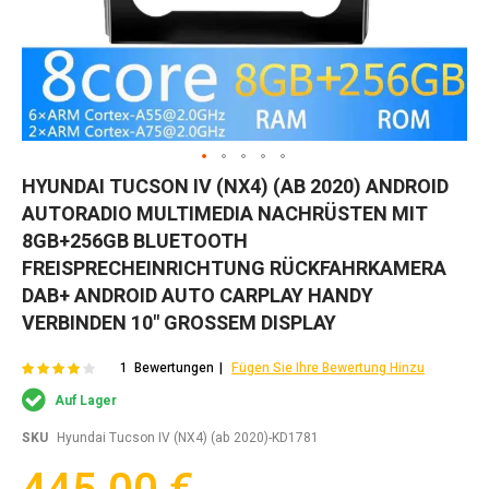
Zum
HYUNDAI TUCSON IV (NX4) (AB 2020) ANDROID
Anfang
AUTORADIO MULTIMEDIA NACHRÜSTEN MIT
der
Bildgalerie
8GB+256GB BLUETOOTH
springen
FREISPRECHEINRICHTUNG​ RÜCKFAHRKAMERA
DAB+ ANDROID AUTO CARPLAY HANDY
VERBINDEN​ 10" GROSSEM DISPLAY
Bewertung:
80
100
1
Bewertungen
Fügen Sie Ihre Bewertung Hinzu
% of
Auf Lager
SKU
Hyundai Tucson IV (NX4) (ab 2020)-KD1781