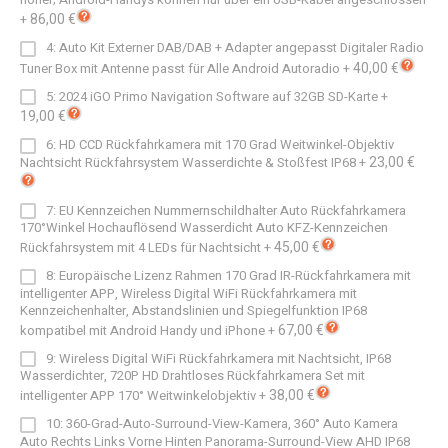
86,00 €
+
4: Auto Kit Externer DAB/DAB + Adapter angepasst Digitaler Radio
40,00 €
Tuner Box mit Antenne passt für Alle Android Autoradio
+
5: 2024 iGO Primo Navigation Software auf 32GB SD-Karte
+
19,00 €
6: HD CCD Rückfahrkamera mit 170 Grad Weitwinkel-Objektiv
23,00 €
Nachtsicht Rückfahrsystem Wasserdichte & Stoßfest IP68
+
7: EU Kennzeichen Nummernschildhalter Auto Rückfahrkamera
170°Winkel Hochauflösend Wasserdicht Auto KFZ-Kennzeichen
45,00 €
Rückfahrsystem mit 4 LEDs für Nachtsicht
+
8: Europäische Lizenz Rahmen 170 Grad IR-Rückfahrkamera mit
intelligenter APP, Wireless Digital WiFi Rückfahrkamera mit
Kennzeichenhalter, Abstandslinien und Spiegelfunktion IP68
67,00 €
kompatibel mit Android Handy und iPhone
+
9: Wireless Digital WiFi Rückfahrkamera mit Nachtsicht, IP68
Wasserdichter, 720P HD Drahtloses Rückfahrkamera Set mit
38,00 €
intelligenter APP 170° Weitwinkelobjektiv
+
10: 360-Grad-Auto-Surround-View-Kamera, 360° Auto Kamera
Auto Rechts Links Vorne Hinten Panorama-Surround-View AHD IP68