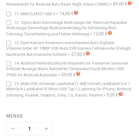
89,00 €
Wasserdicht für Android Auto Radio Night Vision (1080P)
+
14,00 €
11: MINI ELM327 OBD II
+
12: 12pcs Auto Demontage Werkzeuge Set, Removal Reparatur
Werkzeuge Demontage Ausbauwerkzeug für Entfernung Auto
13,00 €
Fahrzeug Türverkleidung und Platten Mehrweg
+
13: Dash Kamera Innenraum vorne Kamera Auto Digitaler
Videorecorder HD 1080P USB Auto DVR Kamera Fahrrekorder Starlight
37,00 €
Nachtsicht Automatische Schleife
+
14: Android Reifendruckkontrollsystem mit 4 externen Sensoren
Echtzeit-Anzeige Alarm Autoreifen Temperatur Druck Monitor USB
59,00 €
TPMS für Android-Autoradio
+
15: Multi USB Universal Ladekabel [1.5M] Schnell Ladekabel 3 in 1
Mehrfach Ladekabel iP Micro USB Typ C Lightning für iPhone, Android
9,00 €
Samsung, Huawei, Oneplus, Sony, LG, Xiaomi, Realme
+
MENGE