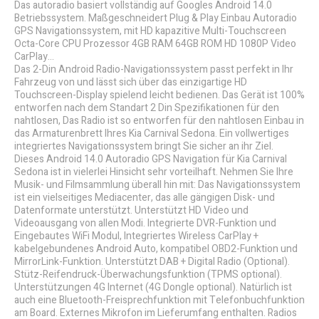
Das autoradio basiert vollständig auf Googles Android 14.0
Betriebssystem. Maßgeschneidert Plug & Play Einbau Autoradio
GPS Navigationssystem, mit HD kapazitive Multi-Touchscreen
Octa-Core CPU Prozessor 4GB RAM 64GB ROM HD 1080P Video
CarPlay...
Das 2-Din Android Radio-Navigationssystem passt perfekt in Ihr
Fahrzeug von und lässt sich über das einzigartige HD
Touchscreen-Display spielend leicht bedienen. Das Gerät ist 100%
entworfen nach dem Standart 2 Din Spezifikationen für den
nahtlosen, Das Radio ist so entworfen für den nahtlosen Einbau in
das Armaturenbrett Ihres Kia Carnival Sedona. Ein vollwertiges
integriertes Navigationssystem bringt Sie sicher an ihr Ziel.
Dieses Android 14.0 Autoradio GPS Navigation für Kia Carnival
Sedona ist in vielerlei Hinsicht sehr vorteilhaft. Nehmen Sie Ihre
Musik- und Filmsammlung überall hin mit: Das Navigationssystem
ist ein vielseitiges Mediacenter, das alle gängigen Disk- und
Datenformate unterstützt. Unterstützt HD Video und
Videoausgang von allen Modi. Integrierte DVR-Funktion und
Eingebautes WiFi Modul, Integriertes Wireless CarPlay +
kabelgebundenes Android Auto, kompatibel OBD2-Funktion und
MirrorLink-Funktion. Unterstützt DAB + Digital Radio (Optional).
Stütz-Reifendruck-Überwachungsfunktion (TPMS optional).
Unterstützungen 4G Internet (4G Dongle optional). Natürlich ist
auch eine Bluetooth-Freisprechfunktion mit Telefonbuchfunktion
am Board. Externes Mikrofon im Lieferumfang enthalten. Radios