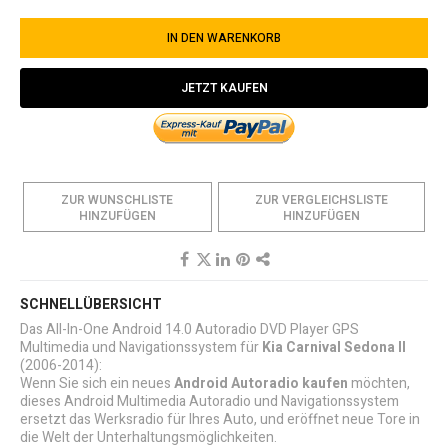
IN DEN WARENKORB
JETZT KAUFEN
ZUR WUNSCHLISTE
ZUR VERGLEICHSLISTE
HINZUFÜGEN
HINZUFÜGEN
SCHNELLÜBERSICHT
Das All-In-One Android 14.0 Autoradio DVD Player GPS
Multimedia und Navigationssystem für
Kia Carnival Sedona II
(2006-2014):
Wenn Sie sich ein neues
Android Autoradio kaufen
möchten,
dieses Android Multimedia Autoradio und Navigationssystem
ersetzt das Werksradio für Ihres Auto, und eröffnet neue Tore in
die Welt der Unterhaltungsmöglichkeiten.