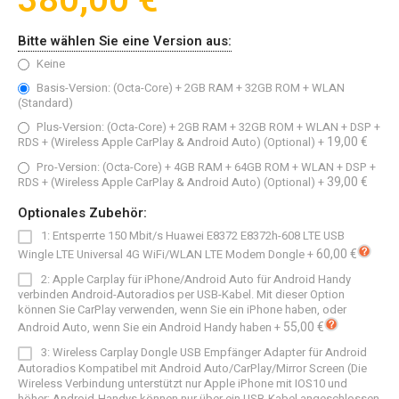
380,00 €
Bitte wählen Sie eine Version aus:
Keine
Basis-Version: (Octa-Core) + 2GB RAM + 32GB ROM + WLAN
(Standard)
Plus-Version: (Octa-Core) + 2GB RAM + 32GB ROM + WLAN + DSP +
19,00 €
RDS + (Wireless Apple CarPlay & Android Auto) (Optional)
+
Pro-Version: (Octa-Core) + 4GB RAM + 64GB ROM + WLAN + DSP +
39,00 €
RDS + (Wireless Apple CarPlay & Android Auto) (Optional)
+
Optionales Zubehör:
1: Entsperrte 150 Mbit/s Huawei E8372 E8372h-608 LTE USB
60,00 €
Wingle LTE Universal 4G WiFi/WLAN LTE Modem Dongle
+
2: Apple Carplay für iPhone/Android Auto für Android Handy
verbinden Android-Autoradios per USB-Kabel. Mit dieser Option
können Sie CarPlay verwenden, wenn Sie ein iPhone haben, oder
55,00 €
Android Auto, wenn Sie ein Android Handy haben
+
3: Wireless Carplay Dongle USB Empfänger Adapter für Android
Autoradios Kompatibel mit Android Auto/CarPlay/Mirror Screen (Die
Wireless Verbindung unterstützt nur Apple iPhone mit IOS10 und
höher; Android-Handys können nur über ein USB-Kabel angeschlossen