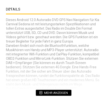
DETAILS
Dieses Android 12.0 Autoradio DVD GPS Navi Navigation für Kia
Carnival Sedona ist mit leistungsstarken Spezifikationen und
tollen Extras ausgestattet. Das Radio im Double Din Format
unterstützt USB, SD, CD und DVD. Davon können Musik und
Videos gehört bzw. geschaut werden. Die GPS Funktion ist ein
treuer Begleiter für jede Fahrt in ganz Europa.
Daneben findet sich noch die Bluetoothfunktion, welche
Musikhören von Handy und MP3-Player unterstützt. Autoradio
mit integrierter Wifi-Funktion und CarPlay-Funktion, kompatibel
OBD2-Funktion und MirrorLink-Funktion. Stützen Sie externen
DAB + Empfänger (Sie können es durch Touch Screen
bedienen). Stützen Sie externen 4G Dongle. Eine Hands-Free
Funktion, mit der Sie sicher am Steuer über das Autoradio
freisprechen können, rundet die Funktionspalette ab. Das Radio
hat einen großen HD Touchscreen und ein modernes Menü. So
steht dem Musik- und Videogenuss nichts im Wege.
Das Kia Carnival Sedona Android Autoradio GPS
Navigationssystem passt nahtlos in den 2-DIN-Schacht Ihres
MEHR ANZEIGEN
Fahrzeugs.
Einbau in das Armaturenbrett. Einfach das Gerät in den
Öffnungsschacht einschieben, es sind alle benötigten