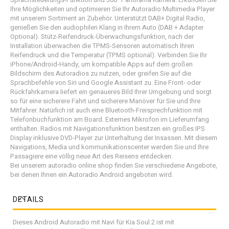
Ihre Möglichkeiten und optimieren Sie Ihr Autoradio Multimedia Player
mit unserem Sortiment an Zubehör. Unterstützt DAB+ Digital Radio,
genießen Sie den audiophilen Klang in Ihrem Auto (DAB + Adapter
Optional). Stütz-Reifendruck-Überwachungsfunktion, nach der
Installation überwachen die TPMS-Sensoren automatisch Ihren
Reifendruck und die Temperatur (TPMS optional). Verbinden Sie Ihr
iPhone/Android-Handy, um kompatible Apps auf dem großen
Bildschirm des Autoradios zu nutzen, oder greifen Sie auf die
Sprachbefehle von Siri und Google Assistant zu. Eine Front- oder
Rückfahrkamera liefert ein genaueres Bild Ihrer Umgebung und sorgt
so für eine sicherere Fahrt und sicherere Manöver für Sie und Ihre
Mitfahrer. Natürlich ist auch eine Bluetooth-Freisprechfunktion mit
Telefonbuchfunktion am Board. Externes Mikrofon im Lieferumfang
enthalten. Radios mit Navigationsfunktion besitzen ein großes IPS
Display inklusive DVD-Player zur Unterhaltung der Insassen. Mit diesem
Navigations, Media und kommunikationscenter werden Sie und Ihre
Passagiere eine völlig neue Art des Reisens entdecken.
Bei unserem autoradio online shop finden Sie verschiedene Angebote,
bei denen Ihnen ein Autoradio Android angeboten wird.
DETAILS
Dieses Android Autoradio mit Navi für Kia Soul 2 ist mit