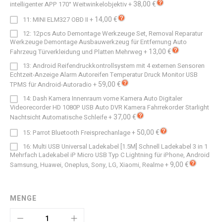
38,00 €
intelligenter APP 170° Weitwinkelobjektiv
+
14,00 €
11: MINI ELM327 OBD II
+
12: 12pcs Auto Demontage Werkzeuge Set, Removal Reparatur
Werkzeuge Demontage Ausbauwerkzeug für Entfernung Auto
13,00 €
Fahrzeug Türverkleidung und Platten Mehrweg
+
13: Android Reifendruckkontrollsystem mit 4 externen Sensoren
Echtzeit-Anzeige Alarm Autoreifen Temperatur Druck Monitor USB
59,00 €
TPMS für Android-Autoradio
+
14: Dash Kamera Innenraum vorne Kamera Auto Digitaler
Videorecorder HD 1080P USB Auto DVR Kamera Fahrrekorder Starlight
37,00 €
Nachtsicht Automatische Schleife
+
50,00 €
15: Parrot Bluetooth Freisprechanlage
+
16: Multi USB Universal Ladekabel [1.5M] Schnell Ladekabel 3 in 1
Mehrfach Ladekabel iP Micro USB Typ C Lightning für iPhone, Android
9,00 €
Samsung, Huawei, Oneplus, Sony, LG, Xiaomi, Realme
+
MENGE