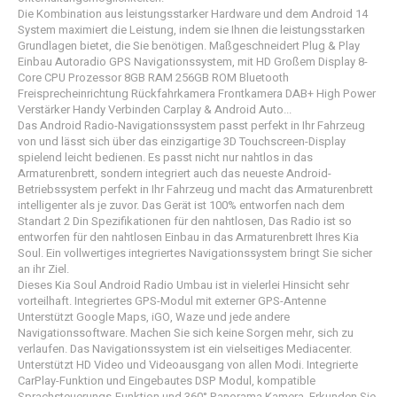
Die Kombination aus leistungsstarker Hardware und dem Android 14
System maximiert die Leistung, indem sie Ihnen die leistungsstarken
Grundlagen bietet, die Sie benötigen. Maßgeschneidert Plug & Play
Einbau Autoradio GPS Navigationssystem, mit HD Großem Display 8-
Core CPU Prozessor 8GB RAM 256GB ROM Bluetooth
Freisprecheinrichtung​ Rückfahrkamera Frontkamera DAB+​ High Power
Verstärker Handy Verbinden Carplay & Android Auto...
Das Android Radio-Navigationssystem passt perfekt in Ihr Fahrzeug
von und lässt sich über das einzigartige 3D Touchscreen-Display
spielend leicht bedienen. Es passt nicht nur nahtlos in das
Armaturenbrett, sondern integriert auch das neueste Android-
Betriebssystem perfekt in Ihr Fahrzeug und macht das Armaturenbrett
intelligenter als je zuvor. Das Gerät ist 100% entworfen nach dem
Standart 2 Din Spezifikationen für den nahtlosen, Das Radio ist so
entworfen für den nahtlosen Einbau in das Armaturenbrett Ihres Kia
Soul. Ein vollwertiges integriertes Navigationssystem bringt Sie sicher
an ihr Ziel.
Dieses Kia Soul Android Radio Umbau​ ist in vielerlei Hinsicht sehr
vorteilhaft. Integriertes GPS-Modul mit externer GPS-Antenne
Unterstützt Google Maps, iGO, Waze und jede andere
Navigationssoftware. Machen Sie sich keine Sorgen mehr, sich zu
verlaufen. Das Navigationssystem ist ein vielseitiges Mediacenter.
Unterstützt HD Video und Videoausgang von allen Modi. Integrierte
CarPlay-Funktion und Eingebautes DSP Modul, kompatible
Sprachsteuerungs-Funktion und 360° Panorama Kamera. Erkunden Sie