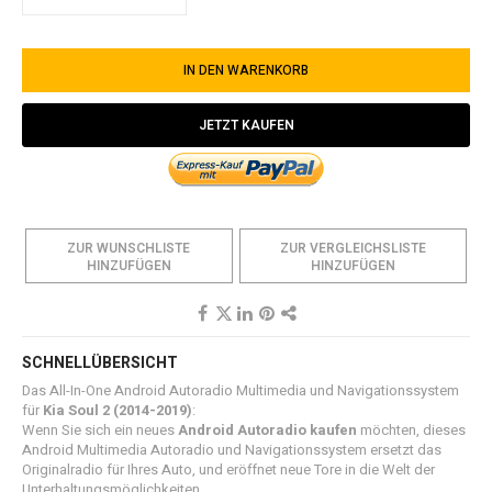
IN DEN WARENKORB
JETZT KAUFEN
ZUR WUNSCHLISTE
ZUR VERGLEICHSLISTE
HINZUFÜGEN
HINZUFÜGEN
SCHNELLÜBERSICHT
Das All-In-One Android Autoradio Multimedia und Navigationssystem
für
Kia Soul 2
(2014-2019)
:
Wenn Sie sich ein neues
Android Autoradio kaufen
möchten, dieses
Android Multimedia Autoradio und Navigationssystem ersetzt das
Originalradio für Ihres Auto, und eröffnet neue Tore in die Welt der
Unterhaltungsmöglichkeiten.