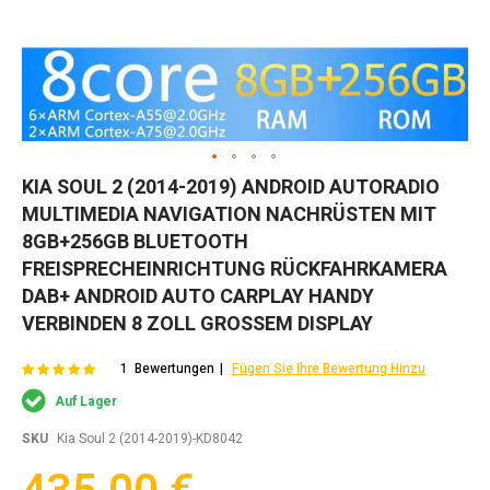
Zum
KIA SOUL 2 (2014-2019) ANDROID AUTORADIO
Anfang
MULTIMEDIA NAVIGATION NACHRÜSTEN MIT
der
Bildgalerie
8GB+256GB BLUETOOTH
springen
FREISPRECHEINRICHTUNG​ RÜCKFAHRKAMERA
DAB+ ANDROID AUTO CARPLAY HANDY
VERBINDEN​ 8 ZOLL GROSSEM DISPLAY
Bewertung:
95
100
1
Bewertungen
Fügen Sie Ihre Bewertung Hinzu
% of
Auf Lager
SKU
Kia Soul 2 (2014-2019)-KD8042