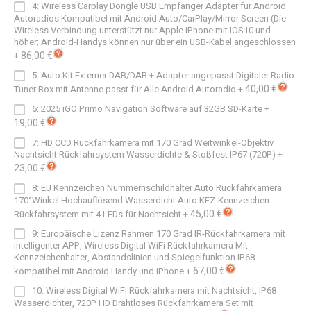
4: Wireless Carplay Dongle USB Empfänger Adapter für Android
Autoradios Kompatibel mit Android Auto/CarPlay/Mirror Screen (Die
Wireless Verbindung unterstützt nur Apple iPhone mit IOS10 und
höher; Android-Handys können nur über ein USB-Kabel angeschlossen
86,00 €
+
5: Auto Kit Externer DAB/DAB + Adapter angepasst Digitaler Radio
40,00 €
Tuner Box mit Antenne passt für Alle Android Autoradio
+
6: 2025 iGO Primo Navigation Software auf 32GB SD-Karte
+
19,00 €
7: HD CCD Rückfahrkamera mit 170 Grad Weitwinkel-Objektiv
Nachtsicht Rückfahrsystem Wasserdichte & Stoßfest IP67 (720P)
+
23,00 €
8: EU Kennzeichen Nummernschildhalter Auto Rückfahrkamera
170°Winkel Hochauflösend Wasserdicht Auto KFZ-Kennzeichen
45,00 €
Rückfahrsystem mit 4 LEDs für Nachtsicht
+
9: Europäische Lizenz Rahmen 170 Grad IR-Rückfahrkamera mit
intelligenter APP, Wireless Digital WiFi Rückfahrkamera Mit
Kennzeichenhalter, Abstandslinien und Spiegelfunktion IP68
67,00 €
kompatibel mit Android Handy und iPhone
+
10: Wireless Digital WiFi Rückfahrkamera mit Nachtsicht, IP68
Wasserdichter, 720P HD Drahtloses Rückfahrkamera Set mit