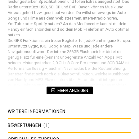
leistungsstarken Spezifikationen und tollen Extras ausgestattet. Das
Radio unterstützt USB, SD, CD und DVD. Davon können Musik und
Videos gehört bzw. geschaut werden. Du willst unterwegs im Auto
Songs und Filme aus dem Web streamen, Internetradio hören,
YouTube oder Spotify nutzen? An das Mediacenter kannst du dein
Handy einfach anbinden und so dein Mobil-Telefon im Auto optimal
nutzen.
Die GPS Funktion ist ein treuer Begleiter für jede Fahrt in ganz Europa.
Unterstützt Sygic, iGO, Google Map, Waze und jede andere
Navigationssoftware. Der interne 256GB Flashspeicher bietet dir
genug Platz für eine (beinah) unbegrenzte Anzahl von Apps. Mit
seinem leistungsstarken 2,0 GHz 8-Core Prozessor und 8GB RAM ist
Performance flüssig – auch im Navimodus bei der Routenführung.
Daneben findet sich noch die Bluetoothfunktion, welche Musikhören
von Handy und MP3-Player unterstützt. Autoradio mit integrierter
WLAN-Funktion und 4G-LTE-Funktion, ermöglicht dir einen mobilen
MEHR ANZEIGEN
Webzugang und Zugriff auf YouTube, Navigation, Internetradio,
Spotify, etc. Kompatibel Sprachsteuerungs-Funktion und CarPlay-
Funktion. Stützen Sie externen DAB+ Adapter​ (Sie können es durch
Touch Screen bedienen). Stützen Sie externen 4G Dongle und CarPlay
WEITERE INFORMATIONEN
Modul. Eine Hands-Free Funktion, mit der Sie sicher am Steuer über
das Autoradio freisprechen können, rundet die Funktionspalette ab.
Das Radio hat einen großen HD Touchscreen und ein modernes
BEWERTUNGEN
1
Menü. So steht dem Musik- und Videogenuss nichts im Wege. Unser
360-Kamera-Parkplatz-Rundumsichtsystem für Autos nutzt vier