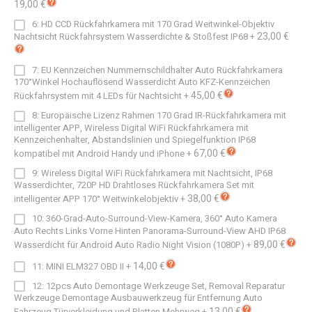
19,00 €
6: HD CCD Rückfahrkamera mit 170 Grad Weitwinkel-Objektiv
23,00 €
Nachtsicht Rückfahrsystem Wasserdichte & Stoßfest IP68
+
7: EU Kennzeichen Nummernschildhalter Auto Rückfahrkamera
170°Winkel Hochauflösend Wasserdicht Auto KFZ-Kennzeichen
45,00 €
Rückfahrsystem mit 4 LEDs für Nachtsicht
+
8: Europäische Lizenz Rahmen 170 Grad IR-Rückfahrkamera mit
intelligenter APP, Wireless Digital WiFi Rückfahrkamera mit
Kennzeichenhalter, Abstandslinien und Spiegelfunktion IP68
67,00 €
kompatibel mit Android Handy und iPhone
+
9: Wireless Digital WiFi Rückfahrkamera mit Nachtsicht, IP68
Wasserdichter, 720P HD Drahtloses Rückfahrkamera Set mit
38,00 €
intelligenter APP 170° Weitwinkelobjektiv
+
10: 360-Grad-Auto-Surround-View-Kamera, 360° Auto Kamera
Auto Rechts Links Vorne Hinten Panorama-Surround-View AHD IP68
89,00 €
Wasserdicht für Android Auto Radio Night Vision (1080P)
+
14,00 €
11: MINI ELM327 OBD II
+
12: 12pcs Auto Demontage Werkzeuge Set, Removal Reparatur
Werkzeuge Demontage Ausbauwerkzeug für Entfernung Auto
13,00 €
Fahrzeug Türverkleidung und Platten Mehrweg
+