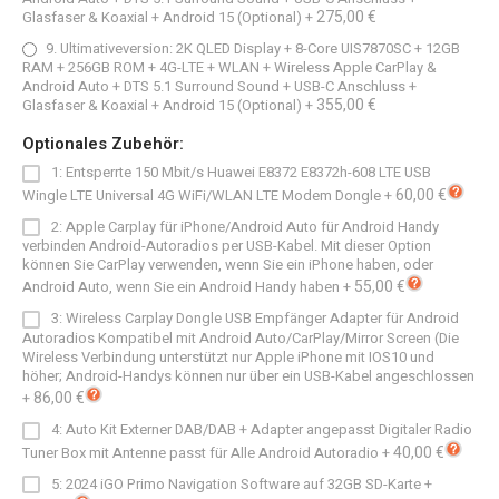
275,00 €
Glasfaser & Koaxial + Android 15 (Optional)
+
9. Ultimativeversion: 2K QLED Display + 8-Core UIS7870SC + 12GB
RAM + 256GB ROM + 4G-LTE + WLAN + Wireless Apple CarPlay &
Android Auto + DTS 5.1 Surround Sound + USB-C Anschluss +
355,00 €
Glasfaser & Koaxial + Android 15 (Optional)
+
Optionales Zubehör:
1: Entsperrte 150 Mbit/s Huawei E8372 E8372h-608 LTE USB
60,00 €
Wingle LTE Universal 4G WiFi/WLAN LTE Modem Dongle
+
2: Apple Carplay für iPhone/Android Auto für Android Handy
verbinden Android-Autoradios per USB-Kabel. Mit dieser Option
können Sie CarPlay verwenden, wenn Sie ein iPhone haben, oder
55,00 €
Android Auto, wenn Sie ein Android Handy haben
+
3: Wireless Carplay Dongle USB Empfänger Adapter für Android
Autoradios Kompatibel mit Android Auto/CarPlay/Mirror Screen (Die
Wireless Verbindung unterstützt nur Apple iPhone mit IOS10 und
höher; Android-Handys können nur über ein USB-Kabel angeschlossen
86,00 €
+
4: Auto Kit Externer DAB/DAB + Adapter angepasst Digitaler Radio
40,00 €
Tuner Box mit Antenne passt für Alle Android Autoradio
+
5: 2024 iGO Primo Navigation Software auf 32GB SD-Karte
+