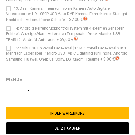
13: Dash Kamera Innenraum vorne Kamera Auto Digitaler
Videorecorder HD 1080P USB Auto DVR Kamera Fahrrekorder Starlight
37,00 €
Nachtsicht Automatische Schleife
+
14: Android Reifendruckkontrollsystem mit 4 externen Sensoren
Echtzeit-Anzeige Alarm Autoreifen Temperatur Druck Monitor USB
59,00 €
TPMS für Android-Autoradio
+
15: Multi USB Universal Ladekabel [1.5M] Schnell Ladekabel 3 in 1
Mehrfach Ladekabel iP Micro USB Typ C Lightning für iPhone, Android
9,00 €
Samsung, Huawei, Oneplus, Sony, LG, Xiaomi, Realme
+
MENGE
IN DEN WARENKORB
JETZT KAUFEN