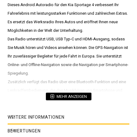
Dieses Android Autoradio für den Kia Sportage 4 verbessert Ihr
Fahrerlebnis mit leistungsstarken Funktionen und zahlreichen Extras.
Es ersetzt das Werksradio Ihres Autos und eröffnet Ihnen neue
Möglichkeiten in der Welt der Unterhaltung.
Das Radio unterstützt USB, USB Typ-C und HDMI-Ausgang, sodass
Sie Musik hören und Videos ansehen können. Die GPS-Navigation ist
Ihr zuverlässiger Begleiter für jede Fahrt in Europa. Sie unterstützt
Online- und Offline-Navigation sowie die Navigation per Smartphone-
Spiegelung.
Zusätzlich verfügt das Radio über eine Bluetooth-Funktion und eine
Lenkradfernbedienung, die das Musikhören von Smartphone und
MEHR ANZEIGEN
Tablet ermöglicht. Das Autoradio verfügt über einen integrierten 4G-
SIM-Karten-Slot und eine WLAN-Funktion. Es unterstützt kabelloses
CarPlay und ist mit einem eingebauten DTS 5.1 Surround-Sound
WEITERE INFORMATIONEN
ausgestattet. Attraktive Farbknopflichter, die in Dutzenden von
BEWERTUNGEN
Farben angepasst werden können, sorgen für ein individuelles