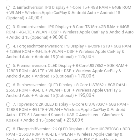
2. Einfachversion: IPS Display + 4-Core T5 + 4GB RAM + 64GB ROM
+ WLAN + Wireless Apple CarPlay & Android Auto + Android 15
40,00 €
(Optional)
+
3. Standardversion: IPS Display + 8-Core TS18 + 4GB RAM + 64GB
ROM + 4G-LTE + WLAN + DSP + Wireless Apple CarPlay & Android Auto
90,00 €
+ Android 15 (Optional)
+
4. Fortgeschrittenenversion: IPS Display + 8-Core TS18 + 6GB RAM
+ 128GB ROM + 4G-LTE + WLAN + DSP + Wireless Apple CarPlay &
125,00 €
Android Auto + Android 15 (Optional)
+
5. Premiumversion: QLED Display + 8-Core UIS7862 + 8GB RAM +
128GB ROM + 4G-LTE + WLAN + DSP + Wireless Apple CarPlay &
170,00 €
Android Auto + Android 15 (Optional)
+
6. Businessversion: QLED Display + 8-Core UIS7862 + 8GB RAM +
256GB ROM + 4G-LTE + WLAN + DSP + Wireless Apple CarPlay &
195,00 €
Android Auto + Android 15 (Optional)
+
7. Topversion: 2K QLED Display + 8-Core UIS7870SC + 6GB RAM +
128GB ROM + 4G-LTE + WLAN + Wireless Apple CarPlay & Android
Auto + DTS 5.1 Surround Sound + USB-C Anschluss + Glasfaser &
235,00 €
Koaxial + Android 15 (Optional)
+
8. Flaggschiffversion: 2K QLED Display + 8-Core UIS7870SC + 8GB
RAM + 256GB ROM + 4G-LTE + WLAN + Wireless Apple CarPlay &
Android Auto + DTS 5.1 Surround Sound + USB-C Anschluss +