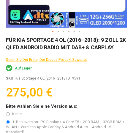
Zum
FÜR KIA SPORTAGE 4 QL (2016–2018): 9 ZOLL 2K
Anfang
QLED ANDROID RADIO MIT DAB+ & CARPLAY
der
Bildgalerie
springen
Seien Sie Der Erste, Der Dieses Produkt Bewertet
Auf Lager
SKU
Kia Sportage 4 QL (2016–2018) DT9591
275,00 €
Bitte wählen Sie eine Version aus:
Keine
1. Basisversion: IPS Display + 4-Core T5 + 2GB RAM + 32GB ROM +
WLAN + Wireless Apple CarPlay & Android Auto + Android 15
(Standard)