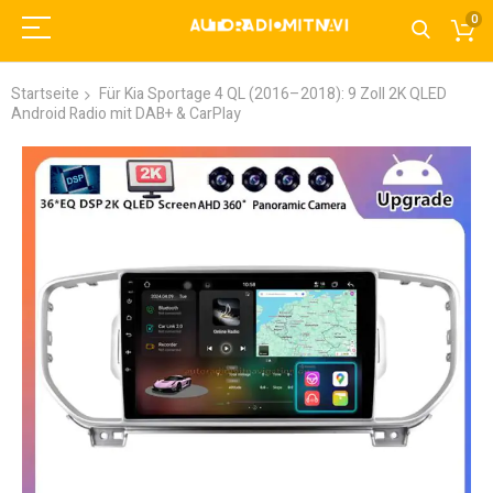
0
Startseite
Für Kia Sportage 4 QL (2016–2018): 9 Zoll 2K QLED
Android Radio mit DAB+ & CarPlay
Zum
Ende
der
Bildgalerie
springen