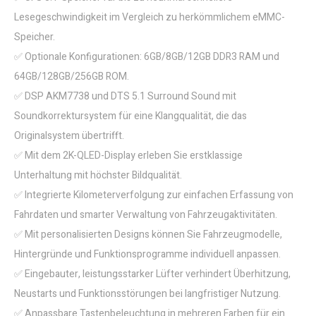
Lesegeschwindigkeit im Vergleich zu herkömmlichem eMMC-
Speicher.
✅ Optionale Konfigurationen: 6GB/8GB/12GB DDR3 RAM und
64GB/128GB/256GB ROM.
✅ DSP AKM7738 und DTS 5.1 Surround Sound mit
Soundkorrektursystem für eine Klangqualität, die das
Originalsystem übertrifft.
✅ Mit dem 2K-QLED-Display erleben Sie erstklassige
Unterhaltung mit höchster Bildqualität.
✅ Integrierte Kilometerverfolgung zur einfachen Erfassung von
Fahrdaten und smarter Verwaltung von Fahrzeugaktivitäten.
✅ Mit personalisierten Designs können Sie Fahrzeugmodelle,
Hintergründe und Funktionsprogramme individuell anpassen.
✅ Eingebauter, leistungsstarker Lüfter verhindert Überhitzung,
Neustarts und Funktionsstörungen bei langfristiger Nutzung.
✅ Anpassbare Tastenbeleuchtung in mehreren Farben für ein