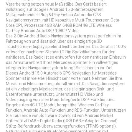
Verarbeitung setzen neue Maßstäbe. Das Gerät basiert
vollständig auf Googles Android 15.0-Betriebssystem.
Maßgeschneidert Plug & Play Einbau Autoradio GPS
Navigationssystem, mit HD kapazitive Multi-Touchscreen Octa-
Core CPU Prozessor 4GB RAM 64GB ROM 4G LTE Wireless
CarPlay Android Auto DSP 1080P Video...
Das 2-Din Android Radio-Navigationssystem passt perfekt in Ihr
Fahrzeug von und lässt sich über das einzigartige 3D
Touchscreen-Display spielend leicht bedienen. Das Gerät ist 100%
entworfen nach dem Standart 2 Din Spezifikationen für den
nahtlosen, Das Radio ist so entworfen für den nahtlosen Einbau in
das Armaturenbrett Ihres Mercedes Sprinter. Ein vollwertiges
integriertes Navigationssystem bringt Sie sicher an ihr Ziel.
Dieses Android 15.0 Autoradio GPS Navigation für Mercedes
Sprinter ist in vielerlei Hinsicht sehr vorteilhaft. Nehmen Sie Ihre
Musik- und Filmsammlung überall hin mit: Das Navigationssystem
ist ein vielseitiges Mediacenter, das alle gängigen Disk- und
Datenformate unterstützt. Unterstützt HD Video und
Videoausgang von allen Modi. Integrierte DSP-Funktion und
Eingebautes 4G-LTE Modul, kompatibel Wireless CarPlay-
Funktion, Android Auto-Funktion und RDS-Funktion. Unterstützen
Sie Tausende von Software Download von Android Market.
Unterstützt DAB + Digital Radio (USB DAB + Adapter Optional).
Stütz-Reifendruck-Überwachungsfunktion (TPMS optional).
Natürlich ist auch eine Bluetooth-Freisprechfunktion mit