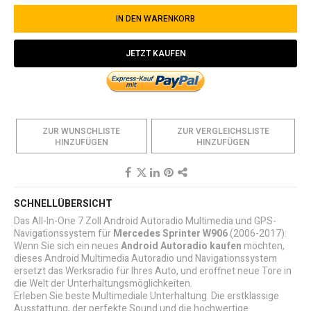
IN DEN WARENKORB
JETZT KAUFEN
ZUR WUNSCHLISTE
ZUR VERGLEICHSLISTE
HINZUFÜGEN
HINZUFÜGEN
SCHNELLÜBERSICHT
Das All-In-One 7 Zoll Android Autoradio Multimedia und GPS-
Navigationssystem für
Mercedes Sprinter W906
(2006-2017):
Wenn Sie sich ein neues
Android Autoradio kaufen
möchten,
dieses Android Multimedia Autoradio und Navigationssystem
ersetzt das Werksradio für Ihres Auto, und eröffnet neue Tore in
die Welt der Unterhaltungsmöglichkeiten.
Erleben Sie beste Multimediale Unterhaltung. Die erstklassige
Ausstattung, der perfekte Sound und die hochwertige