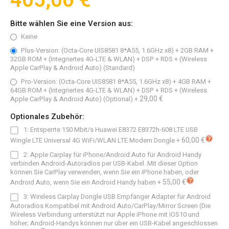
405,00 €
Bitte wählen Sie eine Version aus:
Keine
Plus-Version: (Octa-Core UIS8581 8*A55, 1.6GHz x8) + 2GB RAM +
32GB ROM + (Integriertes 4G-LTE & WLAN) + DSP + RDS + (Wireless
Apple CarPlay & Android Auto) (Standard)
Pro-Version: (Octa-Core UIS8581 8*A55, 1.6GHz x8) + 4GB RAM +
64GB ROM + (Integriertes 4G-LTE & WLAN) + DSP + RDS + (Wireless
29,00 €
Apple CarPlay & Android Auto) (Optional)
+
Optionales Zubehör:
1: Entsperrte 150 Mbit/s Huawei E8372 E8372h-608 LTE USB
60,00 €
Wingle LTE Universal 4G WiFi/WLAN LTE Modem Dongle
+
2: Apple Carplay für iPhone/Android Auto für Android Handy
verbinden Android-Autoradios per USB-Kabel. Mit dieser Option
können Sie CarPlay verwenden, wenn Sie ein iPhone haben, oder
55,00 €
Android Auto, wenn Sie ein Android Handy haben
+
3: Wireless Carplay Dongle USB Empfänger Adapter für Android
Autoradios Kompatibel mit Android Auto/CarPlay/Mirror Screen (Die
Wireless Verbindung unterstützt nur Apple iPhone mit IOS10 und
höher; Android-Handys können nur über ein USB-Kabel angeschlossen