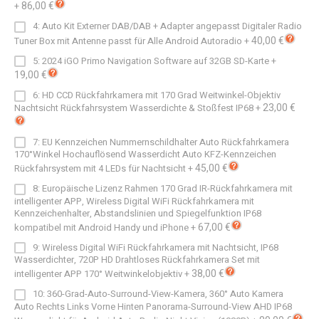
86,00 €
+
4: Auto Kit Externer DAB/DAB + Adapter angepasst Digitaler Radio
40,00 €
Tuner Box mit Antenne passt für Alle Android Autoradio
+
5: 2024 iGO Primo Navigation Software auf 32GB SD-Karte
+
19,00 €
6: HD CCD Rückfahrkamera mit 170 Grad Weitwinkel-Objektiv
23,00 €
Nachtsicht Rückfahrsystem Wasserdichte & Stoßfest IP68
+
7: EU Kennzeichen Nummernschildhalter Auto Rückfahrkamera
170°Winkel Hochauflösend Wasserdicht Auto KFZ-Kennzeichen
45,00 €
Rückfahrsystem mit 4 LEDs für Nachtsicht
+
8: Europäische Lizenz Rahmen 170 Grad IR-Rückfahrkamera mit
intelligenter APP, Wireless Digital WiFi Rückfahrkamera mit
Kennzeichenhalter, Abstandslinien und Spiegelfunktion IP68
67,00 €
kompatibel mit Android Handy und iPhone
+
9: Wireless Digital WiFi Rückfahrkamera mit Nachtsicht, IP68
Wasserdichter, 720P HD Drahtloses Rückfahrkamera Set mit
38,00 €
intelligenter APP 170° Weitwinkelobjektiv
+
10: 360-Grad-Auto-Surround-View-Kamera, 360° Auto Kamera
Auto Rechts Links Vorne Hinten Panorama-Surround-View AHD IP68