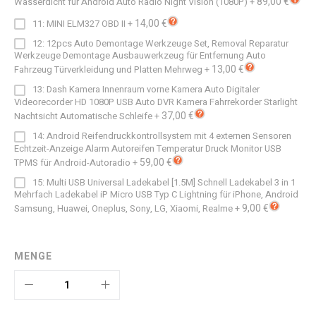
89,00 €
Wasserdicht für Android Auto Radio Night Vision (1080P)
+
14,00 €
11: MINI ELM327 OBD II
+
12: 12pcs Auto Demontage Werkzeuge Set, Removal Reparatur
Werkzeuge Demontage Ausbauwerkzeug für Entfernung Auto
13,00 €
Fahrzeug Türverkleidung und Platten Mehrweg
+
13: Dash Kamera Innenraum vorne Kamera Auto Digitaler
Videorecorder HD 1080P USB Auto DVR Kamera Fahrrekorder Starlight
37,00 €
Nachtsicht Automatische Schleife
+
14: Android Reifendruckkontrollsystem mit 4 externen Sensoren
Echtzeit-Anzeige Alarm Autoreifen Temperatur Druck Monitor USB
59,00 €
TPMS für Android-Autoradio
+
15: Multi USB Universal Ladekabel [1.5M] Schnell Ladekabel 3 in 1
Mehrfach Ladekabel iP Micro USB Typ C Lightning für iPhone, Android
9,00 €
Samsung, Huawei, Oneplus, Sony, LG, Xiaomi, Realme
+
MENGE