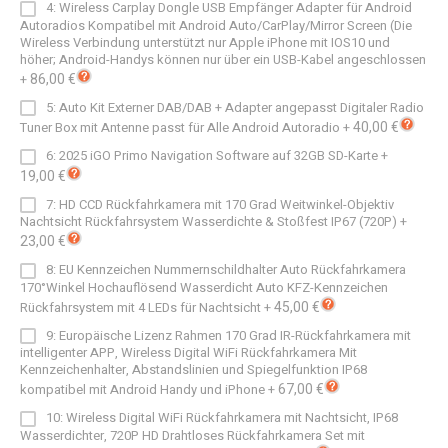
4: Wireless Carplay Dongle USB Empfänger Adapter für Android
Autoradios Kompatibel mit Android Auto/CarPlay/Mirror Screen (Die
Wireless Verbindung unterstützt nur Apple iPhone mit IOS10 und
höher; Android-Handys können nur über ein USB-Kabel angeschlossen
86,00 €
+
5: Auto Kit Externer DAB/DAB + Adapter angepasst Digitaler Radio
40,00 €
Tuner Box mit Antenne passt für Alle Android Autoradio
+
6: 2025 iGO Primo Navigation Software auf 32GB SD-Karte
+
19,00 €
7: HD CCD Rückfahrkamera mit 170 Grad Weitwinkel-Objektiv
Nachtsicht Rückfahrsystem Wasserdichte & Stoßfest IP67 (720P)
+
23,00 €
8: EU Kennzeichen Nummernschildhalter Auto Rückfahrkamera
170°Winkel Hochauflösend Wasserdicht Auto KFZ-Kennzeichen
45,00 €
Rückfahrsystem mit 4 LEDs für Nachtsicht
+
9: Europäische Lizenz Rahmen 170 Grad IR-Rückfahrkamera mit
intelligenter APP, Wireless Digital WiFi Rückfahrkamera Mit
Kennzeichenhalter, Abstandslinien und Spiegelfunktion IP68
67,00 €
kompatibel mit Android Handy und iPhone
+
10: Wireless Digital WiFi Rückfahrkamera mit Nachtsicht, IP68
Wasserdichter, 720P HD Drahtloses Rückfahrkamera Set mit