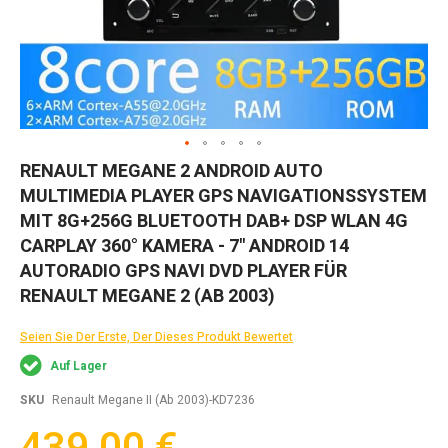
Zum
RENAULT MEGANE 2 ANDROID AUTO
Anfang
MULTIMEDIA PLAYER GPS NAVIGATIONSSYSTEM
der
Bildgalerie
MIT 8G+256G BLUETOOTH DAB+ DSP WLAN 4G
springen
CARPLAY 360° KAMERA - 7" ANDROID 14
AUTORADIO GPS NAVI DVD PLAYER FÜR
RENAULT MEGANE 2 (AB 2003)
Seien Sie Der Erste, Der Dieses Produkt Bewertet
Auf Lager
SKU
Renault Megane II (Ab 2003)-KD7236