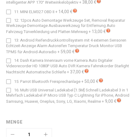
38,00 €
intelligenter APP 170° Weitwinkelobjektiv
+
14,00 €
11: MINI ELM327 OBD II
+
12: 12pcs Auto Demontage Werkzeuge Set, Removal Reparatur
Werkzeuge Demontage Ausbauwerkzeug für Entfernung Auto
13,00 €
Fahrzeug Türverkleidung und Platten Mehrweg
+
13: Android Reifendruckkontrollsystem mit 4 externen Sensoren
Echtzeit-Anzeige Alarm Autoreifen Temperatur Druck Monitor USB
59,00 €
TPMS für Android-Autoradio
+
14: Dash Kamera Innenraum vorne Kamera Auto Digitaler
Videorecorder HD 1080P USB Auto DVR Kamera Fahrrekorder Starlight
37,00 €
Nachtsicht Automatische Schleife
+
50,00 €
15: Parrot Bluetooth Freisprechanlage
+
16: Multi USB Universal Ladekabel [1.5M] Schnell Ladekabel 3 in 1
Mehrfach Ladekabel iP Micro USB Typ C Lightning für iPhone, Android
9,00 €
Samsung, Huawei, Oneplus, Sony, LG, Xiaomi, Realme
+
MENGE