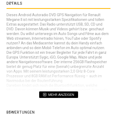
DETAILS
Dieses Android Autoradio DVD GPS Navigation für Renault
Megane II ist mit leistungsstarken Spezifikationen und tollen
Extras ausgestattet. Das Radio unterstützt USB, SD, CD und
DVD. Davon können Musik und Videos gehört bzw. geschaut
werden. Du willst unterwegs im Auto Songs und Filme aus dem
Web streamen, Internetradio hören, YouTube oder Spotify
nutzen? An das Mediacenter kannst du dein Handy einfach
anbinden und so dein Mobil-Telefon im Auto optimal nutzen.
Die GPS Funktion ist ein treuer Begleiter für jede Fahrt in ganz
Europa. Unterstützt Sygic, iGO, Google Map, Waze und jede
andere Navigationssoftware. Der interne 256GB Flashspeicher
bietet dir genug Platz für eine (beinah) unbegrenzte Anzahl
von Apps. Mit seinem leistungsstarken 2,0 GHz 8-Core
Prozessor und 8GB RAM ist Performance flüssig – auch im
Navimodus bei der Routenführung.
Daneben findet sich noch die Bluetoothfunktion, welche
Musikhören von Handy und MP3-Player unterstützt. Autoradio
mit integrierter WiFi-Funktion und 4G-LTE-Funktion, ermöglicht
MEHR ANZEIGEN
dir einen mobilen Webzugang und Zugriff auf YouTube,
Navigation, Internetradio, Spotify, etc. Kompatibel
Sprachsteuerungs-Funktion und CarPlay-Funktion. Stützen Sie
BEWERTUNGEN
externen DAB + Empfänger (Sie können es durch Touch Screen