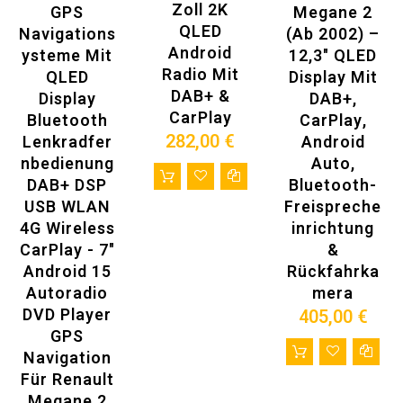
Zoll 2K
GPS
Megane 2
Auto kompatibel ist)
QLED
Navigations
(ab 2002) –
Bitte senden Sie uns die folgenden Informationen zu:
1. Ihr Auto-Modell und Jahr
Android
Ysteme Mit
12,3" QLED
2. Senden Sie uns ein Bild (ein Bild des Bedienfelds Ihres
Radio Mit
QLED
Display Mit
Autos)
DAB+ &
Display
DAB+,
E-Mail: autoradiomitnavi@gmail.com
CarPlay
Bluetooth
CarPlay,
282,00 €
Vorteile beim Kauf des Artikels:
Lenkradfer
Android
Nbedienung
Auto,
DAB+ DSP
Bluetooth-
USB WLAN
Freispreche
4G Wireless
Inrichtung
CarPlay - 7"
&
Android 15
Rückfahrka
Autoradio
Mera
DVD Player
405,00 €
GPS
Navigation
Für Renault
Megane 2