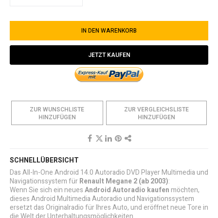
IN DEN WARENKORB
JETZT KAUFEN
ZUR WUNSCHLISTE
ZUR VERGLEICHSLISTE
HINZUFÜGEN
HINZUFÜGEN
SCHNELLÜBERSICHT
Das All-In-One Android 14.0 Autoradio DVD Player Multimedia und
Navigationssystem für
Renault Megane 2
(ab 2003)
:
Wenn Sie sich ein neues
Android Autoradio kaufen
möchten,
dieses Android Multimedia Autoradio und Navigationssystem
ersetzt das Originalradio für Ihres Auto, und eröffnet neue Tore in
die Welt der Unterhaltungsmöglichkeiten.