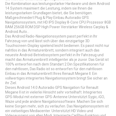
Die Kombination aus leistungsstarker Hardware und dem Android
14 System maximiert die Leistung, indem sie Ihnen die
leistungsstarken Grundlagen bietet, die Sie benötigen.
Maßgeschneidert Plug & Play Einbau Autoradio GPS
Navigationssystem, mit HD IPS Display 8-Core CPU Prozessor 8GB
RAM 256GB ROM DSP High Power Verstärker Wireless Carplay &
Android Auto...
Das Android Radio-Navigationssystem passt perfekt in Ihr
Fahrzeug von und lässt sich über das einzigartige 3D
Touchscreen-Display spielend leicht bedienen. Es passt nicht nur
nahtlos in das Armaturenbrett, sondern integriert auch das
neueste Android-Betriebssystem perfekt in Ihr Fahrzeug und
macht das Armaturenbrett intelligenter als je zuvor. Das Gerät ist
100% entworfen nach dem Standart 2 Din Spezifikationen für
den nahtlosen, Das Radio ist so entworfen für den nahtlosen
Einbau in das Armaturenbrett Ihres Renault Megane II. Ein
vollwertiges integriertes Navigationssystem bringt Sie sicher an
ihr Ziel.
Dieses Android 14.0 Autoradio GPS Navigation für Renault
Megane II ist in vielerlei Hinsicht sehr vorteilhaft. Integriertes
GPS-Modul mit externer GPS-Antenne Unterstützt Sygic, iGO,
Waze und jede andere Navigationssoftware. Machen Sie sich
keine Sorgen mehr, sich zu verlaufen. Das Navigationssystem ist
ein vielseitiges Mediacenter. Unterstützt HD Video und
Videoausgang von allen Modi. Integrierte CarPlay-Funktion und