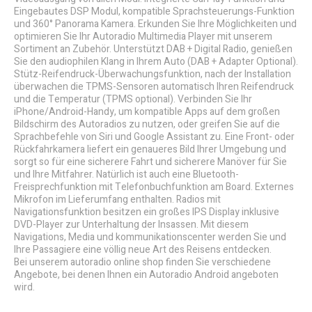
Eingebautes DSP Modul, kompatible Sprachsteuerungs-Funktion
und 360° Panorama Kamera. Erkunden Sie Ihre Möglichkeiten und
optimieren Sie Ihr Autoradio Multimedia Player mit unserem
Sortiment an Zubehör. Unterstützt DAB + Digital Radio, genießen
Sie den audiophilen Klang in Ihrem Auto (DAB + Adapter Optional).
Stütz-Reifendruck-Überwachungsfunktion, nach der Installation
überwachen die TPMS-Sensoren automatisch Ihren Reifendruck
und die Temperatur (TPMS optional). Verbinden Sie Ihr
iPhone/Android-Handy, um kompatible Apps auf dem großen
Bildschirm des Autoradios zu nutzen, oder greifen Sie auf die
Sprachbefehle von Siri und Google Assistant zu. Eine Front- oder
Rückfahrkamera liefert ein genaueres Bild Ihrer Umgebung und
sorgt so für eine sicherere Fahrt und sicherere Manöver für Sie
und Ihre Mitfahrer. Natürlich ist auch eine Bluetooth-
Freisprechfunktion mit Telefonbuchfunktion am Board. Externes
Mikrofon im Lieferumfang enthalten. Radios mit
Navigationsfunktion besitzen ein großes IPS Display inklusive
DVD-Player zur Unterhaltung der Insassen. Mit diesem
Navigations, Media und kommunikationscenter werden Sie und
Ihre Passagiere eine völlig neue Art des Reisens entdecken.
Bei unserem autoradio online shop finden Sie verschiedene
Angebote, bei denen Ihnen ein Autoradio Android angeboten
wird.