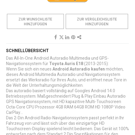
ZUR WUNSCHLISTE
ZUR VERGLEICHSLISTE
HINZUFÜGEN
HINZUFÜGEN
SCHNELLÜBERSICHT
Das All-In-One Android Autoradio Multimedia und GPS-
Navigationssystem für
Toyota Auris E18
(2013-2015):
Wenn Sie sich ein neues
Android Autoradio kaufen
möchten,
dieses Android Multimedia Autoradio und Navigationssystem
ersetzt das Werksradio für Ihres Auto, und eröffnet neue Tore in
die Welt der Unterhaltungsmöglichkeiten.
Das autoradio basiert vollständig auf Googles Android 14.0
Betriebssystem. Maßgeschneidert Plug & Play Einbau Autoradio
GPS Navigationssystem, mit HD kapazitive Multi-Touchscreen
Octa-Core CPU Prozessor 4GB RAM 64GB ROM HD 1080P Video
CarPlay...
Das 2-Din Android Radio-Navigationssystem passt perfekt in Ihr
Fahrzeug von und lässt sich über das einzigartige HD
Touchscreen-Display spielend leicht bedienen. Das Gerät ist 100%
entworfen nach dem Standart 2 Din Spezifikationen für den