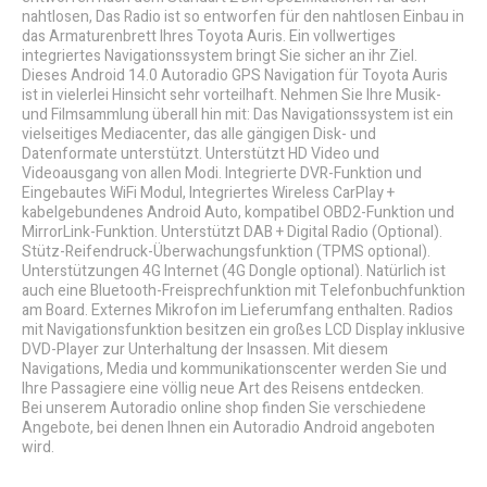
nahtlosen, Das Radio ist so entworfen für den nahtlosen Einbau in
das Armaturenbrett Ihres Toyota Auris. Ein vollwertiges
integriertes Navigationssystem bringt Sie sicher an ihr Ziel.
Dieses Android 14.0 Autoradio GPS Navigation für Toyota Auris
ist in vielerlei Hinsicht sehr vorteilhaft. Nehmen Sie Ihre Musik-
und Filmsammlung überall hin mit: Das Navigationssystem ist ein
vielseitiges Mediacenter, das alle gängigen Disk- und
Datenformate unterstützt. Unterstützt HD Video und
Videoausgang von allen Modi. Integrierte DVR-Funktion und
Eingebautes WiFi Modul, Integriertes Wireless CarPlay +
kabelgebundenes Android Auto, kompatibel OBD2-Funktion und
MirrorLink-Funktion. Unterstützt DAB + Digital Radio (Optional).
Stütz-Reifendruck-Überwachungsfunktion (TPMS optional).
Unterstützungen 4G Internet (4G Dongle optional). Natürlich ist
auch eine Bluetooth-Freisprechfunktion mit Telefonbuchfunktion
am Board. Externes Mikrofon im Lieferumfang enthalten. Radios
mit Navigationsfunktion besitzen ein großes LCD Display inklusive
DVD-Player zur Unterhaltung der Insassen. Mit diesem
Navigations, Media und kommunikationscenter werden Sie und
Ihre Passagiere eine völlig neue Art des Reisens entdecken.
Bei unserem Autoradio online shop finden Sie verschiedene
Angebote, bei denen Ihnen ein Autoradio Android angeboten
wird.