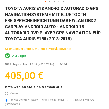
Zum
TOYOTA AURIS E18 ANDROID AUTORADIO GPS
Anfang
NAVIGATIONSYSTEME MIT BLUETOOTH
der
Bildgalerie
FREISPRECHEINRICHTUNG DAB+ WLAN OBD2
springen
CARPLAY ANDROID AUTO - ANDROID 15
AUTORADIO DVD PLAYER GPS NAVIGATION FÜR
TOYOTA AURIS E180 (2013-2015)
Seien Sie Der Erste, Der Dieses Produkt Bewertet
Auf Lager
SKU
Toyota Auris E180 (2013-2015)-RET5534
405,00 €
Bitte wählen Sie eine Version aus:
Keine
Basis-Version: (Octa-Core) + 2GB RAM + 32GB ROM + WLAN
(Standard)