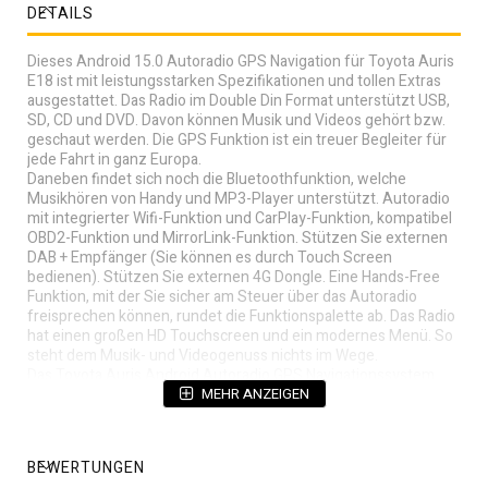
DETAILS
Dieses Android 15.0 Autoradio GPS Navigation für Toyota Auris
E18 ist mit leistungsstarken Spezifikationen und tollen Extras
ausgestattet. Das Radio im Double Din Format unterstützt USB,
SD, CD und DVD. Davon können Musik und Videos gehört bzw.
geschaut werden. Die GPS Funktion ist ein treuer Begleiter für
jede Fahrt in ganz Europa.
Daneben findet sich noch die Bluetoothfunktion, welche
Musikhören von Handy und MP3-Player unterstützt. Autoradio
mit integrierter Wifi-Funktion und CarPlay-Funktion, kompatibel
OBD2-Funktion und MirrorLink-Funktion. Stützen Sie externen
DAB + Empfänger (Sie können es durch Touch Screen
bedienen). Stützen Sie externen 4G Dongle. Eine Hands-Free
Funktion, mit der Sie sicher am Steuer über das Autoradio
freisprechen können, rundet die Funktionspalette ab. Das Radio
hat einen großen HD Touchscreen und ein modernes Menü. So
steht dem Musik- und Videogenuss nichts im Wege.
Das Toyota Auris Android Autoradio GPS Navigationssystem
passt nahtlos in den 2-DIN-Schacht Ihres Fahrzeugs.
MEHR ANZEIGEN
Einbau in das Armaturenbrett. Einfach das Gerät in den
Öffnungsschacht einschieben, es sind alle benötigten
Umbauteile im Lieferung .
BEWERTUNGEN
Zusammen mit dem Radio werden alle erforderlichen Kabel