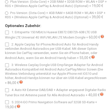
Plus-Version: (Octa-Core) + 2GB RAM + 32GB ROM + WLAN + DSP +
19,00 €
RDS + (Wireless Apple CarPlay & Android Auto) (Optional)
+
Pro-Version: (Octa-Core) + 4GB RAM + 64GB ROM + WLAN + DSP +
39,00 €
RDS + (Wireless Apple CarPlay & Android Auto) (Optional)
+
Optionales Zubehör:
1: Entsperrte 150 Mbit/s Huawei E8372 E8372h-608 LTE USB
60,00 €
Wingle LTE Universal 4G WiFi/WLAN LTE Modem Dongle
+
2: Apple Carplay für iPhone/Android Auto für Android Handy
verbinden Android-Autoradios per USB-Kabel. Mit dieser Option
können Sie CarPlay verwenden, wenn Sie ein iPhone haben, oder
55,00 €
Android Auto, wenn Sie ein Android Handy haben
+
3: Wireless Carplay Dongle USB Empfänger Adapter für Android
Autoradios Kompatibel mit Android Auto/CarPlay/Mirror Screen (Die
Wireless Verbindung unterstützt nur Apple iPhone mit IOS10 und
höher; Android-Handys können nur über ein USB-Kabel angeschlossen
86,00 €
+
4: Auto Kit Externer DAB/DAB + Adapter angepasst Digitaler Radio
40,00 €
Tuner Box mit Antenne passt für Alle Android Autoradio
+
5: 2024 iGO Primo Navigation Software auf 32GB SD-Karte
+
19,00 €