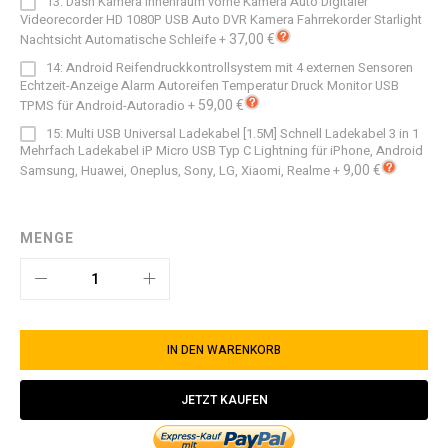
13: Dash Kamera Innenraum vorne Kamera Auto Digitaler
Videorecorder HD 1080P USB Auto DVR Kamera Fahrrekorder Starlight
37,00 €
Nachtsicht Automatische Schleife
+
14: Android Reifendruckkontrollsystem mit 4 externen Sensoren
Echtzeit-Anzeige Alarm Autoreifen Temperatur Druck Monitor USB
59,00 €
TPMS für Android-Autoradio
+
15: Multi USB Universal Ladekabel [1.5M] Schnell Ladekabel 3 in 1
Mehrfach Ladekabel iP Micro USB Typ C Lightning für iPhone, Android
9,00 €
Samsung, Huawei, Oneplus, Sony, LG, Xiaomi, Realme
+
MENGE
IN DEN WARENKORB
JETZT KAUFEN