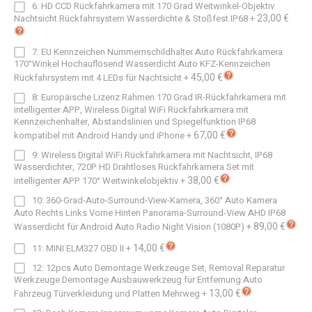
6: HD CCD Rückfahrkamera mit 170 Grad Weitwinkel-Objektiv
23,00 €
Nachtsicht Rückfahrsystem Wasserdichte & Stoßfest IP68
+
7: EU Kennzeichen Nummernschildhalter Auto Rückfahrkamera
170°Winkel Hochauflösend Wasserdicht Auto KFZ-Kennzeichen
45,00 €
Rückfahrsystem mit 4 LEDs für Nachtsicht
+
8: Europäische Lizenz Rahmen 170 Grad IR-Rückfahrkamera mit
intelligenter APP, Wireless Digital WiFi Rückfahrkamera mit
Kennzeichenhalter, Abstandslinien und Spiegelfunktion IP68
67,00 €
kompatibel mit Android Handy und iPhone
+
9: Wireless Digital WiFi Rückfahrkamera mit Nachtsicht, IP68
Wasserdichter, 720P HD Drahtloses Rückfahrkamera Set mit
38,00 €
intelligenter APP 170° Weitwinkelobjektiv
+
10: 360-Grad-Auto-Surround-View-Kamera, 360° Auto Kamera
Auto Rechts Links Vorne Hinten Panorama-Surround-View AHD IP68
89,00 €
Wasserdicht für Android Auto Radio Night Vision (1080P)
+
14,00 €
11: MINI ELM327 OBD II
+
12: 12pcs Auto Demontage Werkzeuge Set, Removal Reparatur
Werkzeuge Demontage Ausbauwerkzeug für Entfernung Auto
13,00 €
Fahrzeug Türverkleidung und Platten Mehrweg
+