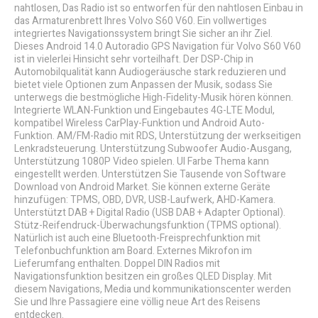
nahtlosen, Das Radio ist so entworfen für den nahtlosen Einbau in
das Armaturenbrett Ihres Volvo S60 V60. Ein vollwertiges
integriertes Navigationssystem bringt Sie sicher an ihr Ziel.
Dieses Android 14.0 Autoradio GPS Navigation für Volvo S60 V60
ist in vielerlei Hinsicht sehr vorteilhaft. Der DSP-Chip in
Automobilqualität kann Audiogeräusche stark reduzieren und
bietet viele Optionen zum Anpassen der Musik, sodass Sie
unterwegs die bestmögliche High-Fidelity-Musik hören können.
Integrierte WLAN-Funktion und Eingebautes 4G-LTE Modul,
kompatibel Wireless CarPlay-Funktion und Android Auto-
Funktion. AM/FM-Radio mit RDS, Unterstützung der werkseitigen
Lenkradsteuerung. Unterstützung Subwoofer Audio-Ausgang,
Unterstützung 1080P Video spielen. UI Farbe Thema kann
eingestellt werden. Unterstützen Sie Tausende von Software
Download von Android Market. Sie können externe Geräte
hinzufügen: TPMS, OBD, DVR, USB-Laufwerk, AHD-Kamera.
Unterstützt DAB + Digital Radio (USB DAB + Adapter Optional).
Stütz-Reifendruck-Überwachungsfunktion (TPMS optional).
Natürlich ist auch eine Bluetooth-Freisprechfunktion mit
Telefonbuchfunktion am Board. Externes Mikrofon im
Lieferumfang enthalten. Doppel DIN Radios mit
Navigationsfunktion besitzen ein großes QLED Display. Mit
diesem Navigations, Media und kommunikationscenter werden
Sie und Ihre Passagiere eine völlig neue Art des Reisens
entdecken.