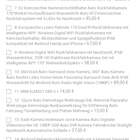
7: EU Kennzeichen Nummernschildhalter Auto Rückfahrkamera
170°Winkel Hochauflösend Wasserdicht Auto KFZ-Kennzeichen
45,00 €
Rückfahrsystem mit 4 LEDs für Nachtsicht
+
8: Europäische Lizenz Rahmen 170 Grad IR-Rückfahrkamera mit
intelligenter APP, Wireless Digital WiFi Rückfahrkamera mit
Kennzeichenhalter, Abstandslinien und Spiegelfunktion IP68
67,00 €
kompatibel mit Android Handy und iPhone
+
9: Wireless Digital WiFi Rückfahrkamera mit Nachtsicht, IP68
Wasserdichter, 720P HD Drahtloses Rückfahrkamera Set mit
38,00 €
intelligenter APP 170° Weitwinkelobjektiv
+
10: 360-Grad-Auto-Surround-View-Kamera, 360° Auto Kamera
Auto Rechts Links Vorne Hinten Panorama-Surround-View AHD IP68
89,00 €
Wasserdicht für Android Auto Radio Night Vision (1080P)
+
14,00 €
11: MINI ELM327 OBD II
+
12: 12pcs Auto Demontage Werkzeuge Set, Removal Reparatur
Werkzeuge Demontage Ausbauwerkzeug für Entfernung Auto
13,00 €
Fahrzeug Türverkleidung und Platten Mehrweg
+
13: Dash Kamera Innenraum vorne Kamera Auto Digitaler
Videorecorder HD 1080P USB Auto DVR Kamera Fahrrekorder Starlight
37,00 €
Nachtsicht Automatische Schleife
+
14: Android Reifendruckkontrollsystem mit 4 externen Sensoren