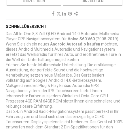
HINZUFÜGEN
HINZUFÜGEN
SCHNELLÜBERSICHT
Das All-In-One 8,8 Zoll QLED Android 14.0 Autoradio Multimedia
Player GPS Navigationssystem für
Volvo S60 V60
(2008-2019):
Wenn Sie sich ein neues
Android Autoradio kaufen
möchten,
dieses Android Multimedia Autoradio und Navigationssystem
ersetzt das Werksradio für Ihres Auto, und eröffnet neue Tore in
die Welt der Unterhaltungsmöglichkeiten.
Erleben Sie beste Multimediale Unterhaltung. Die erstklassige
Ausstattung, der perfekte Sound und die hochwertige
Verarbeitung setzen neue Maßstäbe. Das Gerät basiert
vollständig auf Googles Android 14.0-Betriebssystem.
Maßgeschneidert Plug & Play Einbau Autoradio GPS
Navigationssystem, der IPS-Touchscreen bietet Ihnen
lebensechte Farben aus jedem Winkel mit Octa-Core CPU
Prozessor 4GB RAM 64GB ROM bietet Ihnen eine schnellere und
reibungslosere Erfahrung.
Das 2-Din Android Radio-Navigationssystem passt perfekt in Ihr
Fahrzeug von und lässt sich über das einzigartige QLED
Touchscreen-Display spielend leicht bedienen. Das Gerät ist 100%
entworfen nach dem Standart 2 Din Spezifikationen für den