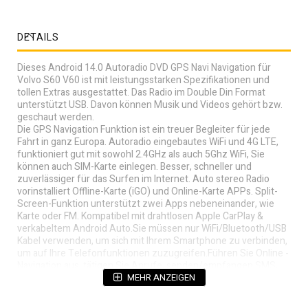
DETAILS
Dieses Android 14.0 Autoradio DVD GPS Navi Navigation für
Volvo S60 V60 ist mit leistungsstarken Spezifikationen und
tollen Extras ausgestattet. Das Radio im Double Din Format
unterstützt USB. Davon können Musik und Videos gehört bzw.
geschaut werden.
Die GPS Navigation Funktion ist ein treuer Begleiter für jede
Fahrt in ganz Europa. Autoradio eingebautes WiFi und 4G LTE,
funktioniert gut mit sowohl 2.4GHz als auch 5Ghz WiFi, Sie
können auch SIM-Karte einlegen. Besser, schneller und
zuverlässiger für das Surfen im Internet. Auto stereo Radio
vorinstalliert Offline-Karte (iGO) und Online-Karte APPs. Split-
Screen-Funktion unterstützt zwei Apps nebeneinander, wie
Karte oder FM. Kompatibel mit drahtlosen Apple CarPlay &
verkabeltem Android Auto.Sie müssen nur WiFi/Bluetooth/USB
Kabel verwenden, um sich mit Ihrem Smartphone zu verbinden,
um auf Ihre Telefonfunktionen zuzugreifen.Führen Sie Online -
Navigation aus, tätigen Sie Anrufe, senden/empfangen SMS,
hören Sie Musik/Podcasts in CarPlay oder Android Auto an,
MEHR ANZEIGEN
während Sie sich auf das Fahren konzentrieren. Der DSP-Chip in
Automobilqualität kann Audiogeräusche stark reduzieren und