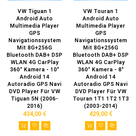
Bitte senden Sie uns die folgenden Informationen zu:
1. Ihr Auto-Modell und Jahr
VW Tiguan 1
VW Touran 1
2. Senden Sie uns ein Bild (ein Bild des Bedienfelds Ihres
Autos)
Android Auto
Android Auto
E-Mail: autoradiomitnavi@gmail.com
Multimedia Player
Multimedia Player
GPS
GPS
Vorteile beim Kauf des Artikels:
Navigationssystem
Navigationssystem
Mit 8G+256G
Mit 8G+256G
Bluetooth DAB+ DSP
Bluetooth DAB+ DSP
WLAN 4G CarPlay
WLAN 4G CarPlay
360° Kamera - 10"
360° Kamera - 8"
Android 14
Android 14
Touchscreen 1280*720 QLED Fine Bildqualität, wahre Farbe,
Autoradio GPS Navi
Autoradio GPS Navi
geeignet für weitere Szenen, um Ihre Anforderungen zu
DVD Player Für VW
DVD Player Für VW
erfüllen.
Tiguan 5N (2006-
Touran 1T1 1T2 1T3
Intelligentes UI-Design, man kann Wallpaper, Warm oder Kühl-
Farbton.
2016)
(2003-2014)
Eingebauter DSP (36EQ), Verbessern Sie die Klangqualität
434,00 €
429,00 €
16 Class Equalizer
Integriertes Bluetooth Modul, Freisprechanrufe, BT-Musik,
Telefonbuch synchronisieren, Anzeige des letzten Anrufs.
Original Lenkradsteuerung