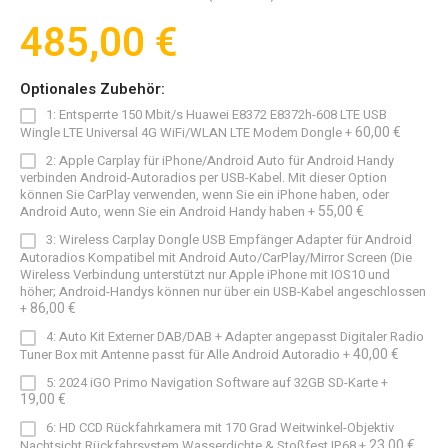
485,00 €
Optionales Zubehör:
1: Entsperrte 150 Mbit/s Huawei E8372 E8372h-608 LTE USB
60,00 €
Wingle LTE Universal 4G WiFi/WLAN LTE Modem Dongle
+
2: Apple Carplay für iPhone/Android Auto für Android Handy
verbinden Android-Autoradios per USB-Kabel. Mit dieser Option
können Sie CarPlay verwenden, wenn Sie ein iPhone haben, oder
55,00 €
Android Auto, wenn Sie ein Android Handy haben
+
3: Wireless Carplay Dongle USB Empfänger Adapter für Android
Autoradios Kompatibel mit Android Auto/CarPlay/Mirror Screen (Die
Wireless Verbindung unterstützt nur Apple iPhone mit IOS10 und
höher; Android-Handys können nur über ein USB-Kabel angeschlossen
86,00 €
+
4: Auto Kit Externer DAB/DAB + Adapter angepasst Digitaler Radio
40,00 €
Tuner Box mit Antenne passt für Alle Android Autoradio
+
5: 2024 iGO Primo Navigation Software auf 32GB SD-Karte
+
19,00 €
6: HD CCD Rückfahrkamera mit 170 Grad Weitwinkel-Objektiv
23,00 €
Nachtsicht Rückfahrsystem Wasserdichte & Stoßfest IP68
+