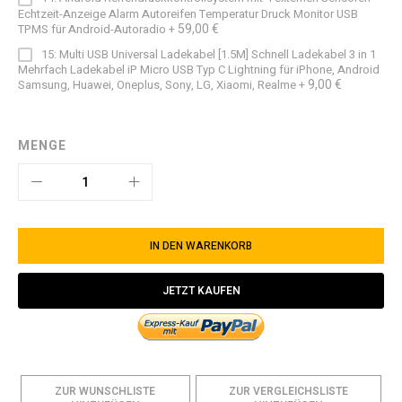
Echtzeit-Anzeige Alarm Autoreifen Temperatur Druck Monitor USB
59,00 €
TPMS für Android-Autoradio
+
15: Multi USB Universal Ladekabel [1.5M] Schnell Ladekabel 3 in 1
Mehrfach Ladekabel iP Micro USB Typ C Lightning für iPhone, Android
9,00 €
Samsung, Huawei, Oneplus, Sony, LG, Xiaomi, Realme
+
MENGE
IN DEN WARENKORB
JETZT KAUFEN
ZUR WUNSCHLISTE
ZUR VERGLEICHSLISTE