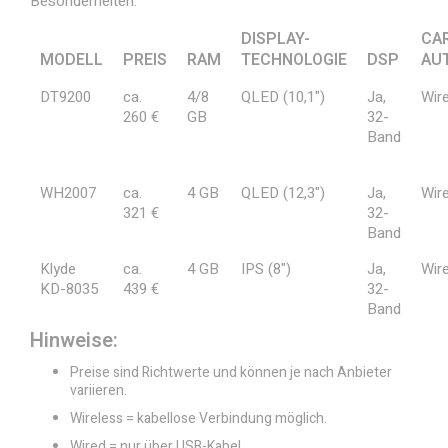
Besonderheiten:
DISPLAY-
CA
MODELL
PREIS
RAM
TECHNOLOGIE
DSP
AU
DT9200
ca.
4/8
QLED (10,1")
Ja,
Wir
260 €
GB
32-
Band
WH2007
ca.
4 GB
QLED (12,3")
Ja,
Wir
321 €
32-
Band
Klyde
ca.
4 GB
IPS (8")
Ja,
Wir
KD-8035
439 €
32-
Band
Hinweise:
Preise sind Richtwerte und können je nach Anbieter
variieren.
Wireless = kabellose Verbindung möglich.
Wired = nur über USB-Kabel.