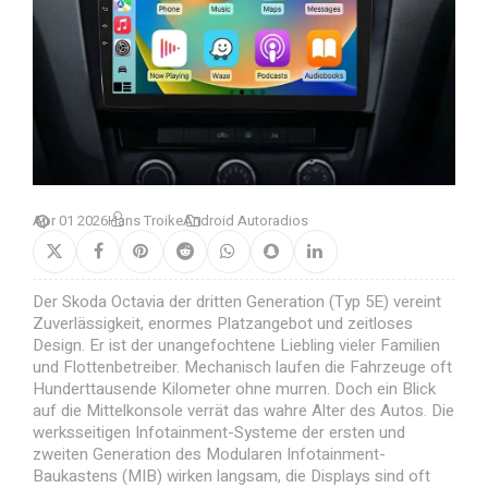
Apr 01 2026
Hans Troike
Android Autoradios
Der Skoda Octavia der dritten Generation (Typ 5E) vereint
Zuverlässigkeit, enormes Platzangebot und zeitloses
Design. Er ist der unangefochtene Liebling vieler Familien
und Flottenbetreiber. Mechanisch laufen die Fahrzeuge oft
Hunderttausende Kilometer ohne murren. Doch ein Blick
auf die Mittelkonsole verrät das wahre Alter des Autos. Die
werksseitigen Infotainment-Systeme der ersten und
zweiten Generation des Modularen Infotainment-
Baukastens (MIB) wirken langsam, die Displays sind oft