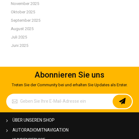
November 2025
Oktober 2025
September 2025
August 2025
Juli 2025
Juni 2025
Abonnieren Sie uns
Treten Sie der Community bei und erhalten Sie Updates als Erster.
Melden
Sie
sich
für
unseren
ÜBER UNSEREN SHOP
Newsletter
an:
AUTORADIOMITNAVIGATION