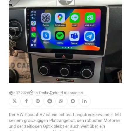
Apr 07 2026
Hans Troike
Android Autoradios
Der VW Passat B7 ist ein echtes Langstreckenwunder. Mit
seinem großzügigen Platzangebot, den robusten Motoren
und der zeitlosen Optik bleibt er auch weit über ein