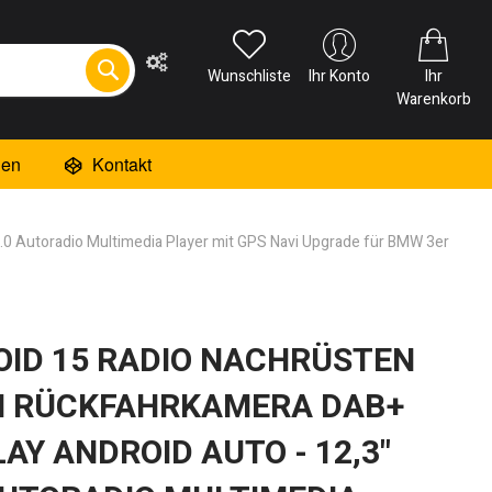
Wunschliste
Ihr Konto
Ihr
Warenkorb
ien
Kontakt
0 Autoradio Multimedia Player mit GPS Navi Upgrade für BMW 3er
ID 15 RADIO NACHRÜSTEN
H RÜCKFAHRKAMERA DAB+
AY ANDROID AUTO - 12,3"