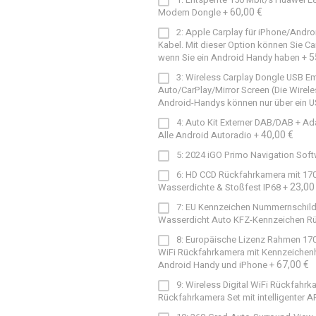
60,00 €
Modem Dongle
+
2: Apple Carplay für iPhone/Andro
Kabel. Mit dieser Option können Sie C
5
wenn Sie ein Android Handy haben
+
3: Wireless Carplay Dongle USB E
Auto/CarPlay/Mirror Screen (Die Wirele
Android-Handys können nur über ein 
4: Auto Kit Externer DAB/DAB + Ad
40,00 €
Alle Android Autoradio
+
5: 2024 iGO Primo Navigation Soft
6: HD CCD Rückfahrkamera mit 170
23,00
Wasserdichte & Stoßfest IP68
+
7: EU Kennzeichen Nummernschild
Wasserdicht Auto KFZ-Kennzeichen Rüc
8: Europäische Lizenz Rahmen 170 G
WiFi Rückfahrkamera mit Kennzeichenha
67,00 €
Android Handy und iPhone
+
9: Wireless Digital WiFi Rückfahrk
Rückfahrkamera Set mit intelligenter A