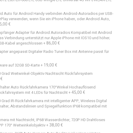
id Auto für Android Handy verbinden Android-Autoradios per USB-
arPlay verwenden, wenn Sie ein iPhone haben, oder Android Auto,
5,00 €
mpfänger Adapter für Android Autoradios Kompatibel mit Android
ss Verbindung unterstützt nur Apple iPhone mit IOS10 und höher;
86,00 €
USB-Kabel angeschlossen
+
apter angepasst Digitaler Radio Tuner Box mit Antenne passt für
19,00 €
ware auf 32GB SD-Karte
+
 Grad Weitwinkel-Objektiv Nachtsicht Rückfahrsystem
 €
halter Auto Rückfahrkamera 170°Winkel Hochauflösend
45,00 €
kfahrsystem mit 4 LEDs für Nachtsicht
+
rad IR-Rückfahrkamera mit intelligenter APP, Wireless Digital
lter, Abstandslinien und Spiegelfunktion IP68 kompatibel mit
amera mit Nachtsicht, IP68 Wasserdichter, 720P HD Drahtloses
38,00 €
PP 170° Weitwinkelobjektiv
+