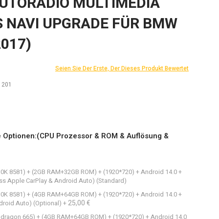
AUTORADIO MULTIMEDIA
S NAVI UPGRADE FÜR BMW
2017)
Seien Sie Der Erste, Der Dieses Produkt Bewertet
1201
e Optionen:(CPU Prozessor & ROM & Auflösung &
C310K 8581) + (2GB RAM+32GB ROM) + (1920*720) + Android 14.0 +
ess Apple CarPlay & Android Auto) (Standard)
C310K 8581) + (4GB RAM+64GB ROM) + (1920*720) + Android 14.0 +
25,00 €
droid Auto) (Optional)
+
napdragon 665) + (4GB RAM+64GB ROM) + (1920*720) + Android 14.0