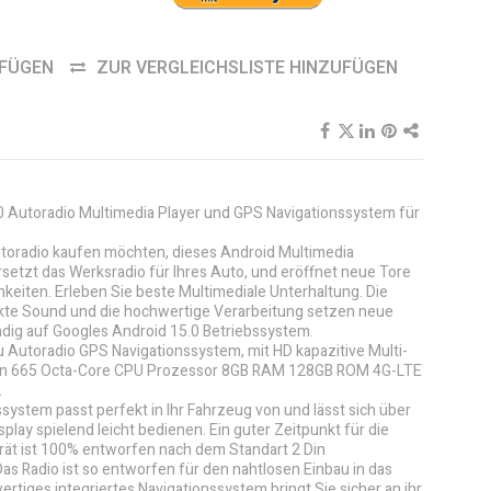
UFÜGEN
ZUR VERGLEICHSLISTE HINZUFÜGEN
.0 Autoradio Multimedia Player und GPS Navigationssystem für
utoradio kaufen möchten, dieses Android Multimedia
setzt das Werksradio für Ihres Auto, und eröffnet neue Tore
hkeiten. Erleben Sie beste Multimediale Unterhaltung. Die
ekte Sound und die hochwertige Verarbeitung setzen neue
ndig auf Googles Android 15.0 Betriebssystem.
 Autoradio GPS Navigationssystem, mit HD kapazitive Multi-
n 665 Octa-Core CPU Prozessor 8GB RAM 128GB ROM 4G-LTE
.
system passt perfekt in Ihr Fahrzeug von und lässt sich über
play spielend leicht bedienen. Ein guter Zeitpunkt für die
erät ist 100% entworfen nach dem Standart 2 Din
Das Radio ist so entworfen für den nahtlosen Einbau in das
ertiges integriertes Navigationssystem bringt Sie sicher an ihr