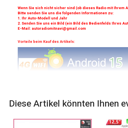
Wenn Sie sich nicht sicher sind (ob dieses Radio mit Ihrem A
Bitte senden Sie uns die folgenden Informationen zu:
1. Ihr Auto-Modell und Jahr
2. Senden Sie uns ein Bild (ein Bild des Bedienfelds Ihres Au
E-Mail: autoradiomitnavi@gmail.com
Vorteile beim Kauf des Artikels:
übersichtliches Layout und intuitive Menüführung
HD-Auflösung für gestochen scharfe Bilder
Diese Artikel könnten Ihnen e
Erfrischende Benutzeroberfläche speziell entworfen
Unterstützt alle Originalfunktionen
Unterstützen Sie die Originalinformationen des Fahrzeugs
Unterstützen Sie Ihr Original Radio AM / FM (es wird Ihr Or
Unterstützen Sie Ihr Original Bluetooth, wenn Sie haben. We