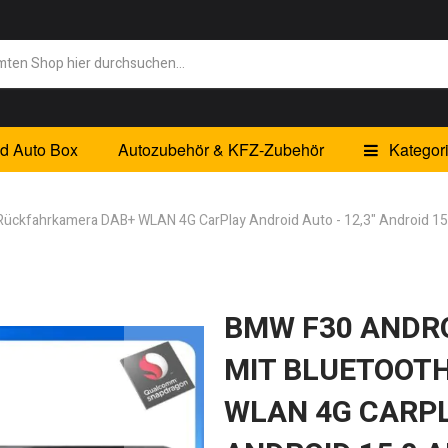
id Auto Box
Autozubehör & KFZ-Zubehör
Kategor
Rückfahrkamera DAB+ WLAN 4G CarPlay Android Auto - 12,3" Android 15.
BMW F30 ANDRO
MIT BLUETOOT
WLAN 4G CARPL