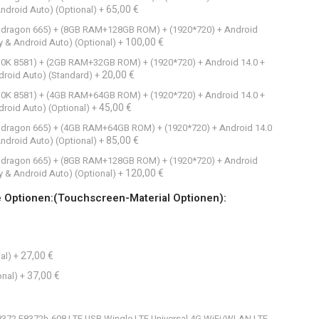
65,00 €
Android Auto) (Optional)
+
napdragon 665) + (8GB RAM+128GB ROM) + (1920*720) + Android
100,00 €
y & Android Auto) (Optional)
+
C310K 8581) + (2GB RAM+32GB ROM) + (1920*720) + Android 14.0 +
20,00 €
droid Auto) (Standard)
+
C310K 8581) + (4GB RAM+64GB ROM) + (1920*720) + Android 14.0 +
45,00 €
droid Auto) (Optional)
+
napdragon 665) + (4GB RAM+64GB ROM) + (1920*720) + Android 14.0
85,00 €
Android Auto) (Optional)
+
napdragon 665) + (8GB RAM+128GB ROM) + (1920*720) + Android
120,00 €
y & Android Auto) (Optional)
+
e Optionen:(Touchscreen-Material Optionen):
27,00 €
al)
+
37,00 €
onal)
+
E8372 E8372h-608 LTE USB Wingle LTE Universal 4G WiFi/WLAN LTE