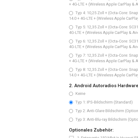
+ 4G-LTE + (Wireless Apple CarPlay & 
Typ 4: 10,25 Zoll + (Octa-Core: S
14.0 + 4G-LTE + (Wireless Apple CarPla
Typ 5: 12,35 Zoll + (Octa-Core: S
4G-LTE + (Wireless Apple CarPlay & An
Typ 6: 12,35 Zoll + (Octa-Core: S
4G-LTE + (Wireless Apple CarPlay & An
Typ 7: 12,35 Zoll + (Octa-Core: S
+ 4G-LTE + (Wireless Apple CarPlay & 
Typ 8: 12,35 Zoll + (Octa-Core: S
14.0 + 4G-LTE + (Wireless Apple CarPla
2. Android Autoradios Hardwar
Keine
Typ 1: IPS-Bildschirm (Standard)
Typ 2: Anti-Glare Bildschirm (Option
Typ 3: Anti-Blu-ray Bildschirm (Opti
Optionales Zubehör:
1: Entsperrte 150 Mbit/s Huawei 