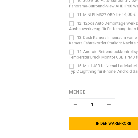
10: 360-Grad-Auto-Surround-View-
Panorama-Surround-View AHD IP68 Wass
14,00 €
11: MINI ELM327 OBD II
+
12: 12pcs Auto Demontage Werkz
Ausbauwerkzeug für Entfernung Auto 
13: Dash Kamera Innenraum vorne 
Kamera Fahrrekorder Starlight Nachtsi
14: Android Reifendruckkontrollsy
Temperatur Druck Monitor USB TPMS f
15: Multi USB Universal Ladekabel
Typ C Lightning für iPhone, Android S
MENGE
IN DEN WARENKORB