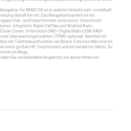
vigation für BMW F30 ist in vielerlei Hinsicht sehr vorteilhaft.
lung überall hin mit: Das Navigationssystem ist ein
gängigen Disk- und Datenformate unterstützt. Unterstützt
tionen. Integrierte Apple CarPlay und Android Auto,
d Dual-Zonen. Unterstützt DAB + Digital Radio (USB-DAB+-
ruck-Überwachungsfunktion (TPMS optional). Natürlich ist
tion mit Telefonbuchfunktion am Board. Externes Mikrofon im
 hat einen großen HD Touchscreen und ein modernes Menü. So
nichts im Wege.
finden Sie verschiedene Angebote, bei denen Ihnen ein