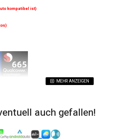
uto kompatibel ist)
tos)
MEHR ANZEIGEN
ventuell auch gefallen!
iginal Radio System verwenden)
nn Sie kein Bluetooth in Ihrem Originalradio haben. Dieses Radio fügt