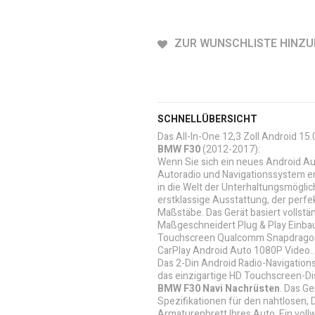
ZUR WUNSCHLISTE HINZ
SCHNELLÜBERSICHT
Das All-In-One 12,3 Zoll Android 15
BMW F30
(2012-2017):
Wenn Sie sich ein neues Android A
Autoradio und Navigationssystem er
in die Welt der Unterhaltungsmöglic
erstklassige Ausstattung, der perf
Maßstäbe. Das Gerät basiert vollstä
Maßgeschneidert Plug & Play Einbau
Touchscreen Qualcomm Snapdrago
CarPlay Android Auto 1080P Video..
Das 2-Din Android Radio-Navigations
das einzigartige HD Touchscreen-Dis
BMW F30 Navi Nachrüsten
. Das G
Spezifikationen für den nahtlosen, 
Armaturenbrett Ihres Auto. Ein vollw