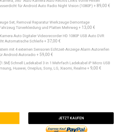
Kamera, 360° Auto Kamera Auto Rechts Links Vorne Hinten
89,00 €
erdicht für Android Auto Radio Night Vision (1080P)
+
euge Set, Removal Reparatur Werkzeuge Demontage
13,00 €
Fahrzeug Türverkleidung und Platten Mehrweg
+
Kamera Auto Digitaler Videorecorder HD 1080P USB Auto DVR
37,00 €
cht Automatische Schleife
+
stem mit 4 externen Sensoren Echtzeit-Anzeige Alarm Autoreifen
59,00 €
ür Android-Autoradio
+
 [1.5M] Schnell Ladekabel 3 in 1 Mehrfach Ladekabel iP Micro USB
9,00 €
amsung, Huawei, Oneplus, Sony, LG, Xiaomi, Realme
+
JETZT KAUFEN