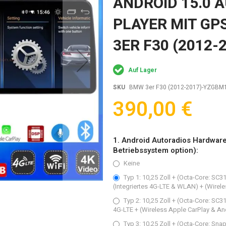
ANDROID 15.0 
PLAYER MIT GP
3ER F30 (2012-
Auf Lager
SKU
BMW 3er F30 (2012-2017)-YZGBM
390,00 €
1. Android Autoradios Hardwar
Betriebssystem option):
Keine
Typ 1: 10,25 Zoll + (Octa-Core: S
(Integriertes 4G-LTE & WLAN) + (Wirel
Typ 2: 10,25 Zoll + (Octa-Core: S
4G-LTE + (Wireless Apple CarPlay & An
Typ 3: 10,25 Zoll + (Octa-Core: S