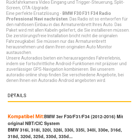
Rückfahrkamera Video Eingang und Trigger-Steuerung, Split-
Screen, OTA-Upgrade.
Eine perfekte Ersatzlösung -
BMW F30 F31 F34 Radio
Professional Navi nachrüsten
: Das Radio ist so entworfen für
den nahtlosen Einbau in das Armaturenbrett Ihres Auto. Das
Paket wird mit allen Kabeln geliefert, die Sie installieren müssen.
Die zerstörungsfreie Installation bricht nicht die originalen
Fahrzeugkabel. Sie müssen nur das Armaturenbrett
herausnehmen und dann Ihren originalen Auto Monitor
austauschen.
Unsere Autoradios bieten ein herausragendes Fahrerlebnis,
indem sie fortschrittliche Android-Funktionen mit präziser und
zuverlässiger GPS-Navigation kombinieren. Bei unserem
autoradio online shop finden Sie verschiedene Angebote, bei
denen Ihnen ein Autoradio Android angeboten wird.
DETAILS
Kompatibel Mit:
BMW 3er F30/F31/F34 (2012-2016) Mit
original NBT/CIC System
BMW 316i, 318i, 320i, 328i, 330i, 335i, 340i, 330e, 316d,
318d, 320d, 325d, 330d, 335d...