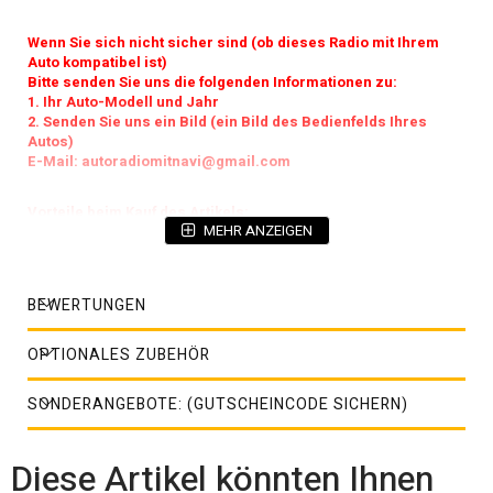
Wenn Sie sich nicht sicher sind (ob dieses Radio mit Ihrem
Auto kompatibel ist)
Bitte senden Sie uns die folgenden Informationen zu:
1. Ihr Auto-Modell und Jahr
2. Senden Sie uns ein Bild (ein Bild des Bedienfelds Ihres
Autos)
E-Mail: autoradiomitnavi@gmail.com
Vorteile beim Kauf des Artikels:
MEHR ANZEIGEN
BEWERTUNGEN
OPTIONALES ZUBEHÖR
SONDERANGEBOTE: (GUTSCHEINCODE SICHERN)
Der neue vertikale Bildschirmstil ist parallel zur Augenlinie
und sorgt für eine komfortable und sichere
Fahrvisualisierung. Verschiedene Funktionen und praktische
Diese Artikel könnten Ihnen
Funktionen machen Ihr Leben lustiger!