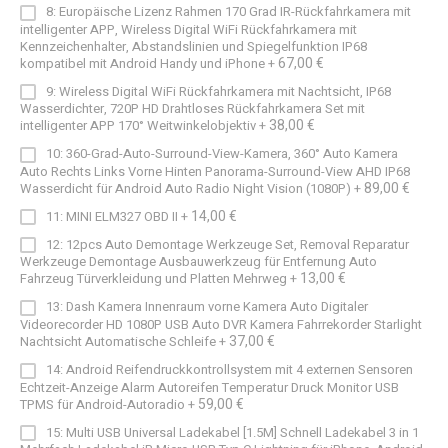
8: Europäische Lizenz Rahmen 170 Grad IR-Rückfahrkamera mit
intelligenter APP, Wireless Digital WiFi Rückfahrkamera mit
Kennzeichenhalter, Abstandslinien und Spiegelfunktion IP68
67,00 €
kompatibel mit Android Handy und iPhone
+
9: Wireless Digital WiFi Rückfahrkamera mit Nachtsicht, IP68
Wasserdichter, 720P HD Drahtloses Rückfahrkamera Set mit
38,00 €
intelligenter APP 170° Weitwinkelobjektiv
+
10: 360-Grad-Auto-Surround-View-Kamera, 360° Auto Kamera
Auto Rechts Links Vorne Hinten Panorama-Surround-View AHD IP68
89,00 €
Wasserdicht für Android Auto Radio Night Vision (1080P)
+
14,00 €
11: MINI ELM327 OBD II
+
12: 12pcs Auto Demontage Werkzeuge Set, Removal Reparatur
Werkzeuge Demontage Ausbauwerkzeug für Entfernung Auto
13,00 €
Fahrzeug Türverkleidung und Platten Mehrweg
+
13: Dash Kamera Innenraum vorne Kamera Auto Digitaler
Videorecorder HD 1080P USB Auto DVR Kamera Fahrrekorder Starlight
37,00 €
Nachtsicht Automatische Schleife
+
14: Android Reifendruckkontrollsystem mit 4 externen Sensoren
Echtzeit-Anzeige Alarm Autoreifen Temperatur Druck Monitor USB
59,00 €
TPMS für Android-Autoradio
+
15: Multi USB Universal Ladekabel [1.5M] Schnell Ladekabel 3 in 1