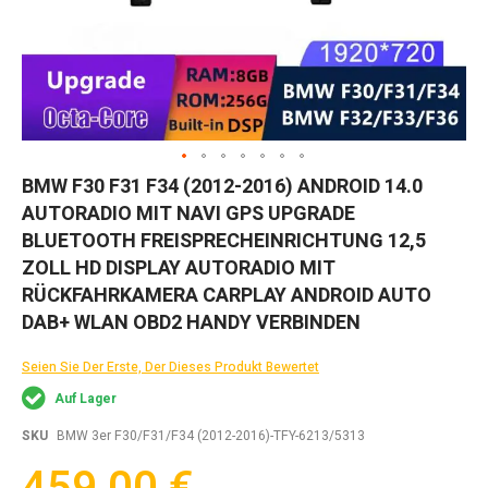
Zum
BMW F30 F31 F34 (2012-2016) ANDROID 14.0
Anfang
AUTORADIO MIT NAVI GPS UPGRADE
der
Bildgalerie
BLUETOOTH FREISPRECHEINRICHTUNG 12,5
springen
ZOLL HD DISPLAY AUTORADIO MIT
RÜCKFAHRKAMERA CARPLAY ANDROID AUTO
DAB+ WLAN OBD2 HANDY VERBINDEN
Seien Sie Der Erste, Der Dieses Produkt Bewertet
Auf Lager
SKU
BMW 3er F30/F31/F34 (2012-2016)-TFY-6213/5313