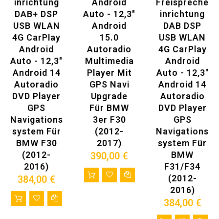
Inrichtung
Android
Freispreche
diagnostizieren). Mit der OBD2-Funktion, die auf diesem Radio
verfügbar ist, können Sie Echtzeitdaten und Fehlercodes von
DAB+ DSP
Auto - 12,3"
Inrichtung
Ihrem Fahrzeugcomputer abrufen. Alle Daten aus Ihrem
USB WLAN
Android
DAB DSP
Fahrzeug werden in einem leicht lesbaren Format
4G CarPlay
15.0
USB WLAN
präsentiert.
Unterstützt DAB + Digital Radio. Sie können eine bessere
Android
Autoradio
4G CarPlay
Klangqualität und ein stärkeres Signal für viele digitale Audio-
Auto - 12,3"
Multimedia
Android
Rundfunkkanäle genießen.
Android 14
Player Mit
Auto - 12,3"
Stütz-Reifendruck-Überwachungsfunktion.
Eingebaut in Wireless Carplay und Android Auto müssen Sie
Autoradio
GPS Navi
Android 14
keinen Carplay-Dongle mehr kaufen.
DVD Player
Upgrade
Autoradio
Unterstützt HD 1080P/4K Video.
GPS
Für BMW
DVD Player
1280 * 480 oder 1920 * 720 Überlegene Visual Enhancement, bis
zu 1,382 Millionen Pixel, die Bildschirmanzeige ist mehr zart.
Navigations
3er F30
GPS
DSP-Digital-Audio-Verarbeitungsmodul, multidimensionale
System Für
(2012-
Navigations
verlustfreie Surround-Soundeffekte, genießen Sie
BMW F30
2017)
System Für
hochauflösendes audiovisuelles Fest. Musik wird auch bei
hoher Lautstärke.
(2012-
BMW
390,00 €
Die leistungsfähigsten Hardware (Octa-Core Prozessor +
2016)
F31/F34
256GB ROM + 8GB RAM) geringer Stromverbrauch, keine
(2012-
384,00 €
Heizung und schnelle Reaktion.
OTA-Upgrade.
2016)
Digitaler Full HD-Decoder, Es unterstützt Multiformat-Video-
384,00 €
Multimedia und verschiedene Audioformate.
Navigation unterstützt Google Maps, iGO-Karten, und