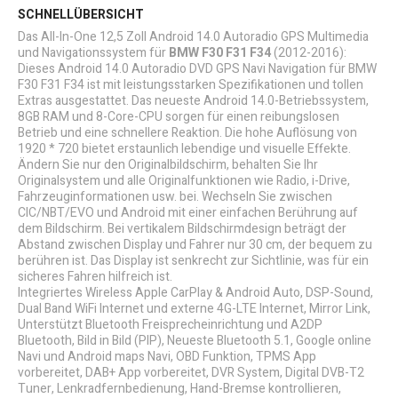
SCHNELLÜBERSICHT
Das All-In-One 12,5 Zoll Android 14.0 Autoradio GPS Multimedia
und Navigationssystem für
BMW F30 F31 F34
(2012-2016):
Dieses Android 14.0 Autoradio DVD GPS Navi Navigation für BMW
F30 F31 F34 ist mit leistungsstarken Spezifikationen und tollen
Extras ausgestattet. Das neueste Android 14.0-Betriebssystem,
8GB RAM und 8-Core-CPU sorgen für einen reibungslosen
Betrieb und eine schnellere Reaktion. Die hohe Auflösung von
1920 * 720 bietet erstaunlich lebendige und visuelle Effekte.
Ändern Sie nur den Originalbildschirm, behalten Sie Ihr
Originalsystem und alle Originalfunktionen wie Radio, i-Drive,
Fahrzeuginformationen usw. bei. Wechseln Sie zwischen
CIC/NBT/EVO und Android mit einer einfachen Berührung auf
dem Bildschirm. Bei vertikalem Bildschirmdesign beträgt der
Abstand zwischen Display und Fahrer nur 30 cm, der bequem zu
berühren ist. Das Display ist senkrecht zur Sichtlinie, was für ein
sicheres Fahren hilfreich ist.
Integriertes Wireless Apple CarPlay & Android Auto, DSP-Sound,
Dual Band WiFi Internet und externe 4G-LTE Internet, Mirror Link,
Unterstützt Bluetooth Freisprecheinrichtung und A2DP
Bluetooth, Bild in Bild (PIP), Neueste Bluetooth 5.1, Google online
Navi und Android maps Navi, OBD Funktion, TPMS App
vorbereitet, DAB+ App vorbereitet, DVR System, Digital DVB-T2
Tuner, Lenkradfernbedienung, Hand-Bremse kontrollieren,