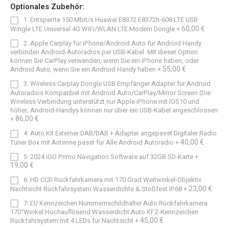
Optionales Zubehör:
1: Entsperrte 150 Mbit/s Huawei E8372 E8372h-608 LTE USB
60,00 €
Wingle LTE Universal 4G WiFi/WLAN LTE Modem Dongle
+
2: Apple Carplay für iPhone/Android Auto für Android Handy
verbinden Android-Autoradios per USB-Kabel. Mit dieser Option
können Sie CarPlay verwenden, wenn Sie ein iPhone haben, oder
55,00 €
Android Auto, wenn Sie ein Android Handy haben
+
3: Wireless Carplay Dongle USB Empfänger Adapter für Android
Autoradios Kompatibel mit Android Auto/CarPlay/Mirror Screen (Die
Wireless Verbindung unterstützt nur Apple iPhone mit IOS10 und
höher; Android-Handys können nur über ein USB-Kabel angeschlossen
86,00 €
+
4: Auto Kit Externer DAB/DAB + Adapter angepasst Digitaler Radio
40,00 €
Tuner Box mit Antenne passt für Alle Android Autoradio
+
5: 2024 iGO Primo Navigation Software auf 32GB SD-Karte
+
19,00 €
6: HD CCD Rückfahrkamera mit 170 Grad Weitwinkel-Objektiv
23,00 €
Nachtsicht Rückfahrsystem Wasserdichte & Stoßfest IP68
+
7: EU Kennzeichen Nummernschildhalter Auto Rückfahrkamera
170°Winkel Hochauflösend Wasserdicht Auto KFZ-Kennzeichen
45,00 €
Rückfahrsystem mit 4 LEDs für Nachtsicht
+