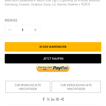
Mehrfach Ladekabel iP Micro USB Typ C Lightning für iPhone, Android
9,00 €
Samsung, Huawei, Oneplus, Sony, LG, Xiaomi, Realme
+
MENGE
IN DEN WARENKORB
JETZT KAUFEN
ZUR WUNSCHLISTE
ZUR VERGLEICHSLISTE
HINZUFÜGEN
HINZUFÜGEN